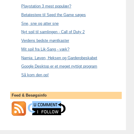
Playstation 3 mest populær?
Betatestere til Seed the Game søges
Sne, sne og atter sne
Nyt spil til samlingen - Call of Duty 2
Verdens bedste møntkaster
Mit spil fra Lik-Sang - væk?
Narnia: Løven, Heksen og Garderobeskabet
Google Desktop er et meget nyttigt program
Så kom den op!
Feed & Besøgsinfo