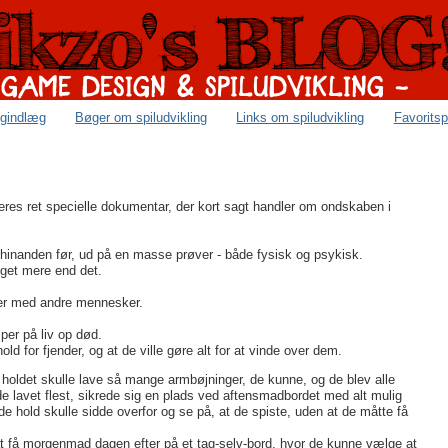
ogindlæg
Bøger om spiludvikling
Links om spiludvikling
Favoritsp
eres ret specielle dokumentar, der kort sagt handler om ondskaben i
et hinanden før, ud på en masse prøver - både fysisk og psykisk.
get mere end det.
nner med andre mennesker.
per på liv op død.
ld for fjender, og at de ville gøre alt for at vinde over dem.
 holdet skulle lave så mange armbøjninger, de kunne, og de blev alle
e lavet flest, sikrede sig en plads ved aftensmadbordet med alt mulig
 hold skulle sidde overfor og se på, at de spiste, uden at de måtte få
 at få morgenmad dagen efter på et tag-selv-bord, hvor de kunne vælge at