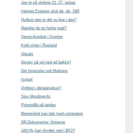
Jeg er på skiferie 21.-27. januar
Internet Explorer skal dø, dø, DØ!
Hvilken dag er det nu lige i dag?
Mangler du en hurtig mail?
Vampyrkanibal i Sverige
Kold vinter i Rusland
Udsalg
Disney på vej ned ad bakke?
Det kinesiske spil Mahjong
Isslag!
Ordbog i diktatøvelser?
Sjov blondinevits
Prinsedåb på lørdag
Mennesket kan tale med computere
DR-Dokumentar: Krigerne
UAV-fly kan skydes ned i BF2?