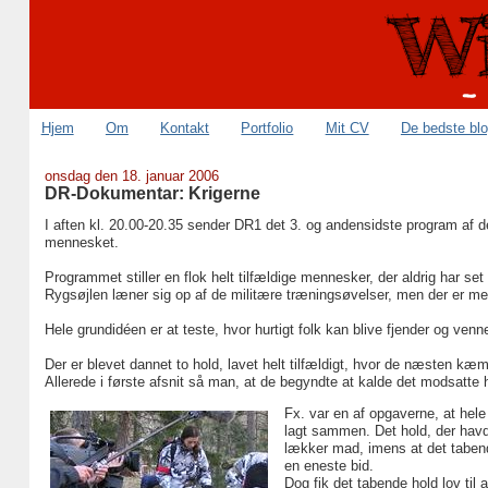
Hjem
Om
Kontakt
Portfolio
Mit CV
De bedste bl
onsdag den 18. januar 2006
DR-Dokumentar: Krigerne
I aften kl. 20.00-20.35 sender DR1 det 3. og andensidste program af d
mennesket.
Programmet stiller en flok helt tilfældige mennesker, der aldrig har s
Rygsøjlen læner sig op af de militære træningsøvelser, men der er me
Hele grundidéen er at teste, hvor hurtigt folk kan blive fjender og ve
Der er blevet dannet to hold, lavet helt tilfældigt, hvor de næsten kæm
Allerede i første afsnit så man, at de begyndte at kalde det modsatte ho
Fx. var en af opgaverne, at hele
lagt sammen. Det hold, der havd
lækker mad, imens at det tabende
en eneste bid.
Dog fik det tabende hold lov til