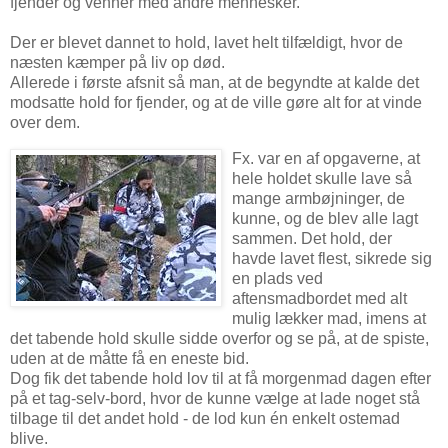
fjender og venner med andre mennesker.
Der er blevet dannet to hold, lavet helt tilfældigt, hvor de
næsten kæmper på liv op død.
Allerede i første afsnit så man, at de begyndte at kalde det
modsatte hold for fjender, og at de ville gøre alt for at vinde
over dem.
Fx. var en af opgaverne, at
hele holdet skulle lave så
mange armbøjninger, de
kunne, og de blev alle lagt
sammen. Det hold, der
havde lavet flest, sikrede sig
en plads ved
aftensmadbordet med alt
mulig lækker mad, imens at
det tabende hold skulle sidde overfor og se på, at de spiste,
uden at de måtte få en eneste bid.
Dog fik det tabende hold lov til at få morgenmad dagen efter
på et tag-selv-bord, hvor de kunne vælge at lade noget stå
tilbage til det andet hold - de lod kun én enkelt ostemad
blive.