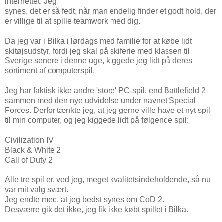
internettet. Jeg
synes, det er så fedt, når man endelig finder et godt hold, der
er villige til at spille teamwork med dig.
Da jeg var i Bilka i lørdags med familie for at købe lidt
skitøjsudstyr, fordi jeg skal på skiferie med klassen til
Sverige senere i denne uge, kiggede jeg lidt på deres
sortiment af computerspil.
Jeg har faktisk ikke andre 'store' PC-spil, end Battlefield 2
sammen med den nye udvidelse under navnet Special
Forces. Derfor tænkte jeg, at jeg gerne ville have et nyt spil
til min computer, og jeg kiggede lidt på følgende spil:
Civilization IV
Black & White 2
Call of Duty 2
Alle tre spil er, ved jeg, meget kvalitetsindeholdende, så nu
var mit valg svært.
Jeg endte med, at jeg bedst synes om CoD 2.
Desværre gik det ikke, jeg fik ikke købt spillet i Bilka.