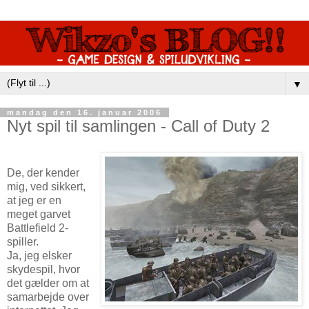
▼
mandag den 16. januar 2006
Nyt spil til samlingen - Call of Duty 2
De, der kender
mig, ved sikkert,
at jeg er en
meget garvet
Battlefield 2-
spiller.
Ja, jeg elsker
skydespil, hvor
det gælder om at
samarbejde over