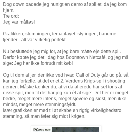
Dog downloadede jeg hurtigt en demo af spillet, da jeg kom
hjem.
Tre ord:
Jeg var målløs!
Grafikken, stemningen, temaplayet, styringen, banerne,
fjender - alt var virkelig perfekt.
Nu besluttede jeg mig for, at jeg bare måtte eje dette spil.
Derfor købte jeg det i dag hos Boomtown Netcafé, og jeg må
sige: Jeg har ikke fortrudt mit køb!
Og til dem af jer, der ikke ved hvad Call of Duty går ud på, så
kan jeg fortælle, at det er et 2. Verdens Krigs-spil i shooting
genren. Måske tænker du, at vi da allerede har set tons af
disse spil, men til det har jeg kun ét at sige: Det her er meget
bedre, meget mere intens, meget sjovere og sidst, men ikke
mindst, meget mere stemningsfyldt.
Især grafikken er med til at skabe en rigtig virkelighedstro
stemning, så man føler sig midt i krigen.