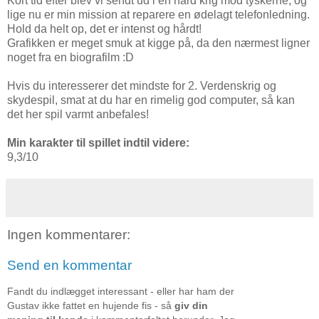
Kort tid efter blev vi sendt ud i en hård krig mod tyskerne, og
lige nu er min mission at reparere en ødelagt telefonledning.
Hold da helt op, det er intenst og hårdt!
Grafikken er meget smuk at kigge på, da den nærmest ligner
noget fra en biografilm :D
Hvis du interesserer det mindste for 2. Verdenskrig og
skydespil, smat at du har en rimelig god computer, så kan
det her spil varmt anbefales!
Min karakter til spillet indtil videre:
9,3/10
Ingen kommentarer:
Send en kommentar
Fandt du indlægget interessant - eller har ham der
Gustav ikke fattet en hujende fis - så
giv din