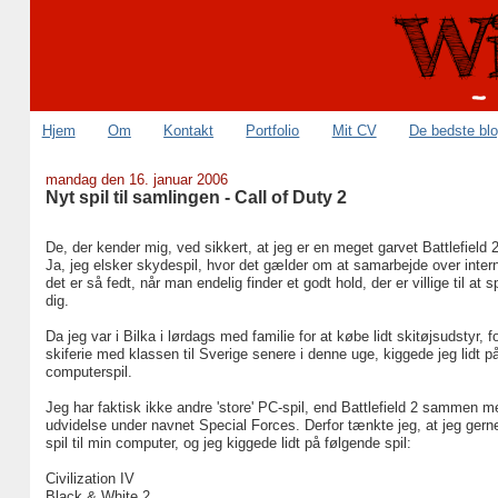
Hjem
Om
Kontakt
Portfolio
Mit CV
De bedste bl
mandag den 16. januar 2006
Nyt spil til samlingen - Call of Duty 2
De, der kender mig, ved sikkert, at jeg er en meget garvet Battlefield 2-
Ja, jeg elsker skydespil, hvor det gælder om at samarbejde over inter
det er så fedt, når man endelig finder et godt hold, der er villige til at
dig.
Da jeg var i Bilka i lørdags med familie for at købe lidt skitøjsudstyr, f
skiferie med klassen til Sverige senere i denne uge, kiggede jeg lidt p
computerspil.
Jeg har faktisk ikke andre 'store' PC-spil, end Battlefield 2 sammen 
udvidelse under navnet Special Forces. Derfor tænkte jeg, at jeg gerne
spil til min computer, og jeg kiggede lidt på følgende spil:
Civilization IV
Black & White 2