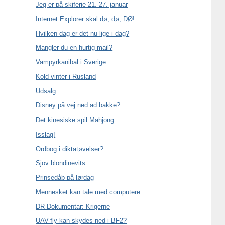
Jeg er på skiferie 21.-27. januar
Internet Explorer skal dø, dø, DØ!
Hvilken dag er det nu lige i dag?
Mangler du en hurtig mail?
Vampyrkanibal i Sverige
Kold vinter i Rusland
Udsalg
Disney på vej ned ad bakke?
Det kinesiske spil Mahjong
Isslag!
Ordbog i diktatøvelser?
Sjov blondinevits
Prinsedåb på lørdag
Mennesket kan tale med computere
DR-Dokumentar: Krigerne
UAV-fly kan skydes ned i BF2?