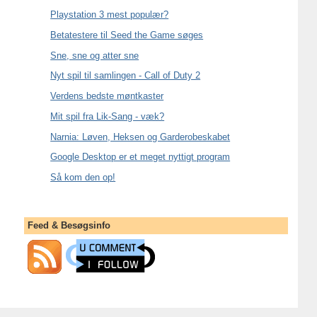
Playstation 3 mest populær?
Betatestere til Seed the Game søges
Sne, sne og atter sne
Nyt spil til samlingen - Call of Duty 2
Verdens bedste møntkaster
Mit spil fra Lik-Sang - væk?
Narnia: Løven, Heksen og Garderobeskabet
Google Desktop er et meget nyttigt program
Så kom den op!
Feed & Besøgsinfo