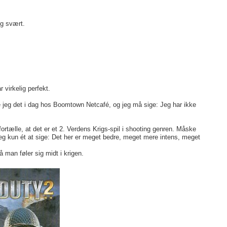
lg svært.
 virkelig perfekt.
bte jeg det i dag hos Boomtown Netcafé, og jeg må sige: Jeg har ikke
fortælle, at det er et 2. Verdens Krigs-spil i shooting genren. Måske
r jeg kun ét at sige: Det her er meget bedre, meget mere intens, meget
å man føler sig midt i krigen.