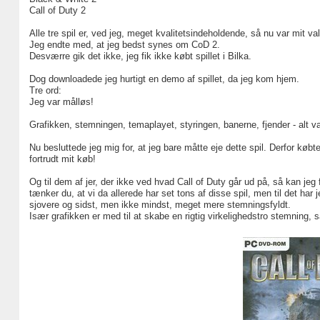
Call of Duty 2
Alle tre spil er, ved jeg, meget kvalitetsindeholdende, så nu var mit va
Jeg endte med, at jeg bedst synes om CoD 2.
Desværre gik det ikke, jeg fik ikke købt spillet i Bilka.
Dog downloadede jeg hurtigt en demo af spillet, da jeg kom hjem.
Tre ord:
Jeg var målløs!
Grafikken, stemningen, temaplayet, styringen, banerne, fjender - alt var
Nu besluttede jeg mig for, at jeg bare måtte eje dette spil. Derfor kø
fortrudt mit køb!
Og til dem af jer, der ikke ved hvad Call of Duty går ud på, så kan jeg 
tænker du, at vi da allerede har set tons af disse spil, men til det ha
sjovere og sidst, men ikke mindst, meget mere stemningsfyldt.
Især grafikken er med til at skabe en rigtig virkelighedstro stemning, s