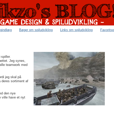
ogindlæg
Bøger om spiludvikling
Links om spiludvikling
Favoritsp
spiller.
nettet. Jeg synes,
 spille teamwork med
ordi jeg skal på
å deres sortiment af
med den nye
 ville have et nyt