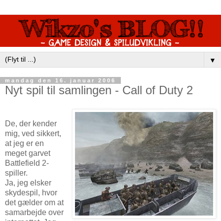
▼
mandag den 16. januar 2006
Nyt spil til samlingen - Call of Duty 2
De, der kender
mig, ved sikkert,
at jeg er en
meget garvet
Battlefield 2-
spiller.
Ja, jeg elsker
skydespil, hvor
det gælder om at
samarbejde over