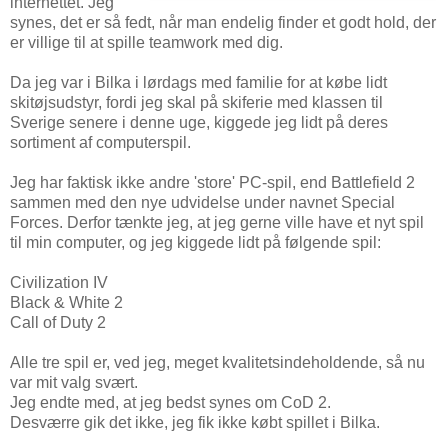
internettet. Jeg
synes, det er så fedt, når man endelig finder et godt hold, der
er villige til at spille teamwork med dig.
Da jeg var i Bilka i lørdags med familie for at købe lidt
skitøjsudstyr, fordi jeg skal på skiferie med klassen til
Sverige senere i denne uge, kiggede jeg lidt på deres
sortiment af computerspil.
Jeg har faktisk ikke andre 'store' PC-spil, end Battlefield 2
sammen med den nye udvidelse under navnet Special
Forces. Derfor tænkte jeg, at jeg gerne ville have et nyt spil
til min computer, og jeg kiggede lidt på følgende spil:
Civilization IV
Black & White 2
Call of Duty 2
Alle tre spil er, ved jeg, meget kvalitetsindeholdende, så nu
var mit valg svært.
Jeg endte med, at jeg bedst synes om CoD 2.
Desværre gik det ikke, jeg fik ikke købt spillet i Bilka.