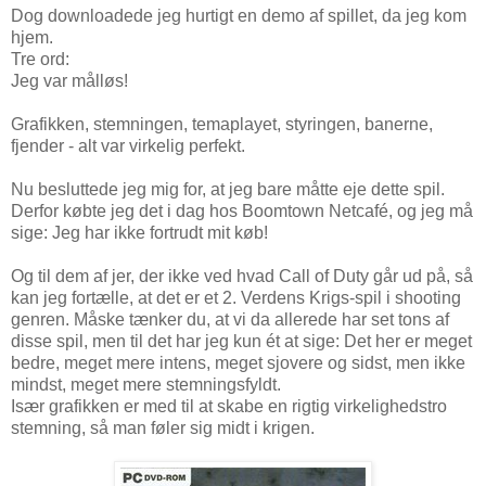
Dog downloadede jeg hurtigt en demo af spillet, da jeg kom
hjem.
Tre ord:
Jeg var målløs!
Grafikken, stemningen, temaplayet, styringen, banerne,
fjender - alt var virkelig perfekt.
Nu besluttede jeg mig for, at jeg bare måtte eje dette spil.
Derfor købte jeg det i dag hos Boomtown Netcafé, og jeg må
sige: Jeg har ikke fortrudt mit køb!
Og til dem af jer, der ikke ved hvad Call of Duty går ud på, så
kan jeg fortælle, at det er et 2. Verdens Krigs-spil i shooting
genren. Måske tænker du, at vi da allerede har set tons af
disse spil, men til det har jeg kun ét at sige: Det her er meget
bedre, meget mere intens, meget sjovere og sidst, men ikke
mindst, meget mere stemningsfyldt.
Især grafikken er med til at skabe en rigtig virkelighedstro
stemning, så man føler sig midt i krigen.