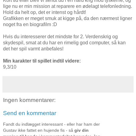
Kort tid efter blev vi sendt ud i en hård krig mod tyskerne, og
lige nu er min mission at reparere en ødelagt telefonledning.
Hold da helt op, det er intenst og hårdt!
Grafikken er meget smuk at kigge på, da den nærmest ligner
noget fra en biografilm :D
Hvis du interesserer det mindste for 2. Verdenskrig og
skydespil, smat at du har en rimelig god computer, så kan
det her spil varmt anbefales!
Min karakter til spillet indtil videre:
9,3/10
Ingen kommentarer:
Send en kommentar
Fandt du indlægget interessant - eller har ham der
Gustav ikke fattet en hujende fis - så
giv din