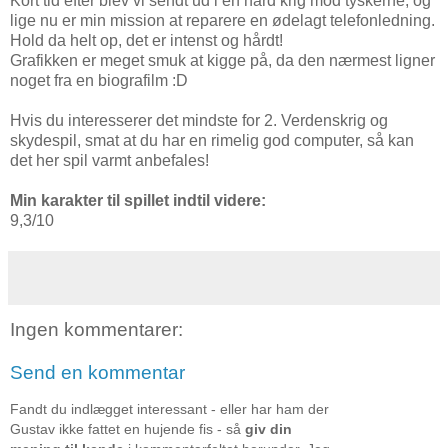
Kort tid efter blev vi sendt ud i en hård krig mod tyskerne, og
lige nu er min mission at reparere en ødelagt telefonledning.
Hold da helt op, det er intenst og hårdt!
Grafikken er meget smuk at kigge på, da den nærmest ligner
noget fra en biografilm :D
Hvis du interesserer det mindste for 2. Verdenskrig og
skydespil, smat at du har en rimelig god computer, så kan
det her spil varmt anbefales!
Min karakter til spillet indtil videre:
9,3/10
Ingen kommentarer:
Send en kommentar
Fandt du indlægget interessant - eller har ham der
Gustav ikke fattet en hujende fis - så
giv din