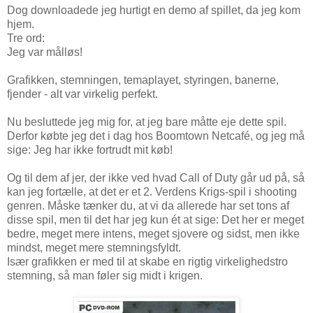
Dog downloadede jeg hurtigt en demo af spillet, da jeg kom
hjem.
Tre ord:
Jeg var målløs!
Grafikken, stemningen, temaplayet, styringen, banerne,
fjender - alt var virkelig perfekt.
Nu besluttede jeg mig for, at jeg bare måtte eje dette spil.
Derfor købte jeg det i dag hos Boomtown Netcafé, og jeg må
sige: Jeg har ikke fortrudt mit køb!
Og til dem af jer, der ikke ved hvad Call of Duty går ud på, så
kan jeg fortælle, at det er et 2. Verdens Krigs-spil i shooting
genren. Måske tænker du, at vi da allerede har set tons af
disse spil, men til det har jeg kun ét at sige: Det her er meget
bedre, meget mere intens, meget sjovere og sidst, men ikke
mindst, meget mere stemningsfyldt.
Især grafikken er med til at skabe en rigtig virkelighedstro
stemning, så man føler sig midt i krigen.