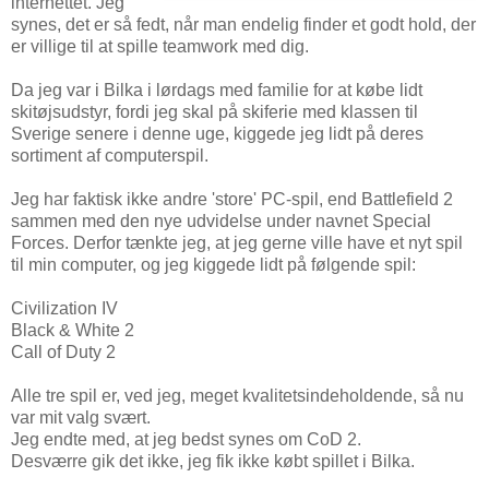
internettet. Jeg
synes, det er så fedt, når man endelig finder et godt hold, der
er villige til at spille teamwork med dig.
Da jeg var i Bilka i lørdags med familie for at købe lidt
skitøjsudstyr, fordi jeg skal på skiferie med klassen til
Sverige senere i denne uge, kiggede jeg lidt på deres
sortiment af computerspil.
Jeg har faktisk ikke andre 'store' PC-spil, end Battlefield 2
sammen med den nye udvidelse under navnet Special
Forces. Derfor tænkte jeg, at jeg gerne ville have et nyt spil
til min computer, og jeg kiggede lidt på følgende spil:
Civilization IV
Black & White 2
Call of Duty 2
Alle tre spil er, ved jeg, meget kvalitetsindeholdende, så nu
var mit valg svært.
Jeg endte med, at jeg bedst synes om CoD 2.
Desværre gik det ikke, jeg fik ikke købt spillet i Bilka.