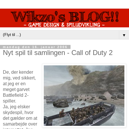
▼
mandag den 16. januar 2006
Nyt spil til samlingen - Call of Duty 2
De, der kender
mig, ved sikkert,
at jeg er en
meget garvet
Battlefield 2-
spiller.
Ja, jeg elsker
skydespil, hvor
det gælder om at
samarbejde over