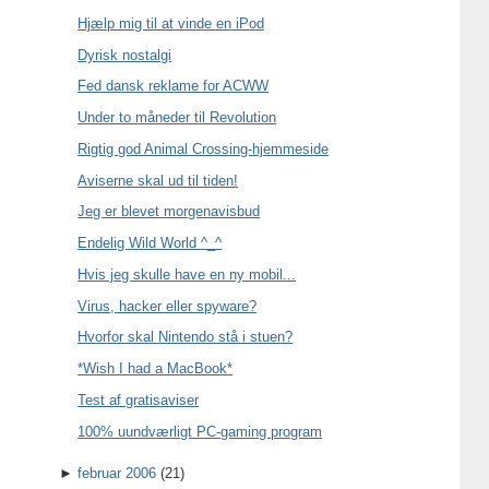
Hjælp mig til at vinde en iPod
Dyrisk nostalgi
Fed dansk reklame for ACWW
Under to måneder til Revolution
Rigtig god Animal Crossing-hjemmeside
Aviserne skal ud til tiden!
Jeg er blevet morgenavisbud
Endelig Wild World ^_^
Hvis jeg skulle have en ny mobil...
Virus, hacker eller spyware?
Hvorfor skal Nintendo stå i stuen?
*Wish I had a MacBook*
Test af gratisaviser
100% uundværligt PC-gaming program
►
februar 2006
(21)