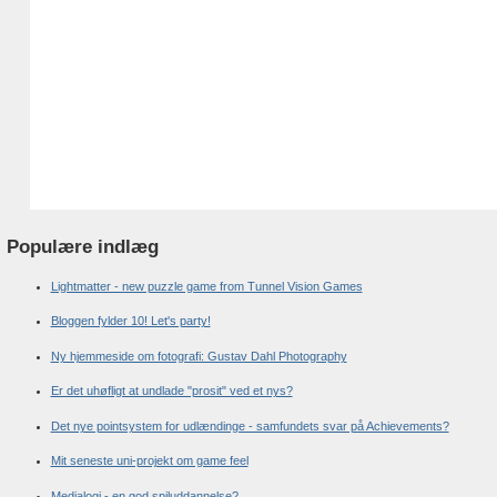
Populære indlæg
Lightmatter - new puzzle game from Tunnel Vision Games
Bloggen fylder 10! Let's party!
Ny hjemmeside om fotografi: Gustav Dahl Photography
Er det uhøfligt at undlade "prosit" ved et nys?
Det nye pointsystem for udlændinge - samfundets svar på Achievements?
Mit seneste uni-projekt om game feel
Medialogi - en god spiluddannelse?