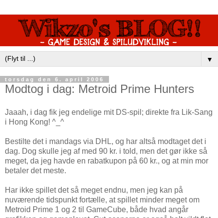
▼
torsdag den 6. april 2006
Modtog i dag: Metroid Prime Hunters
Jaaah, i dag fik jeg endelige mit DS-spil; direkte fra Lik-Sang
i Hong Kong! ^_^
Bestilte det i mandags via DHL, og har altså modtaget det i
dag. Dog skulle jeg af med 90 kr. i told, men det gør ikke så
meget, da jeg havde en rabatkupon på 60 kr., og at min mor
betaler det meste.
Har ikke spillet det så meget endnu, men jeg kan på
nuværende tidspunkt fortælle, at spillet minder meget om
Metroid Prime 1 og 2 til GameCube, både hvad angår