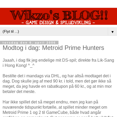
▼
torsdag den 6. april 2006
Modtog i dag: Metroid Prime Hunters
Jaaah, i dag fik jeg endelige mit DS-spil; direkte fra Lik-Sang
i Hong Kong! ^_^
Bestilte det i mandags via DHL, og har altså modtaget det i
dag. Dog skulle jeg af med 90 kr. i told, men det gør ikke så
meget, da jeg havde en rabatkupon på 60 kr., og at min mor
betaler det meste.
Har ikke spillet det så meget endnu, men jeg kan på
nuværende tidspunkt fortælle, at spillet minder meget om
Metroid Prime 1 og 2 til GameCube, både hvad angår