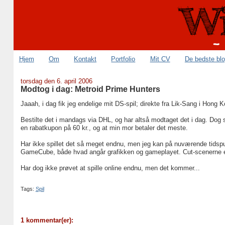
Hjem
Om
Kontakt
Portfolio
Mit CV
De bedste bl
torsdag den 6. april 2006
Modtog i dag: Metroid Prime Hunters
Jaaah, i dag fik jeg endelige mit DS-spil; direkte fra Lik-Sang i Hong 
Bestilte det i mandags via DHL, og har altså modtaget det i dag. Dog s
en rabatkupon på 60 kr., og at min mor betaler det meste.
Har ikke spillet det så meget endnu, men jeg kan på nuværende tidspun
GameCube, både hvad angår grafikken og gameplayet. Cut-scenerne er o
Har dog ikke prøvet at spille online endnu, men det kommer...
Tags:
Spil
1 kommentar(er):