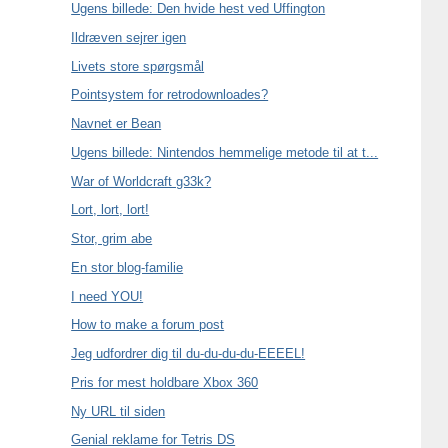
Ugens billede: Den hvide hest ved Uffington
Ildræven sejrer igen
Livets store spørgsmål
Pointsystem for retrodownloades?
Navnet er Bean
Ugens billede: Nintendos hemmelige metode til at t...
War of Worldcraft g33k?
Lort, lort, lort!
Stor, grim abe
En stor blog-familie
I need YOU!
How to make a forum post
Jeg udfordrer dig til du-du-du-du-EEEEL!
Pris for mest holdbare Xbox 360
Ny URL til siden
Genial reklame for Tetris DS