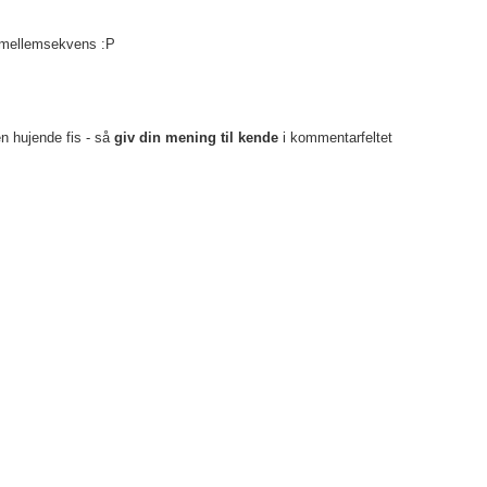
n mellemsekvens :P
en hujende fis - så
giv din mening til kende
i kommentarfeltet