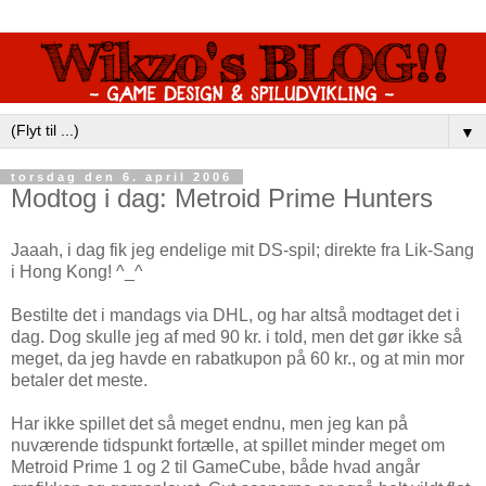
▼
torsdag den 6. april 2006
Modtog i dag: Metroid Prime Hunters
Jaaah, i dag fik jeg endelige mit DS-spil; direkte fra Lik-Sang
i Hong Kong! ^_^
Bestilte det i mandags via DHL, og har altså modtaget det i
dag. Dog skulle jeg af med 90 kr. i told, men det gør ikke så
meget, da jeg havde en rabatkupon på 60 kr., og at min mor
betaler det meste.
Har ikke spillet det så meget endnu, men jeg kan på
nuværende tidspunkt fortælle, at spillet minder meget om
Metroid Prime 1 og 2 til GameCube, både hvad angår