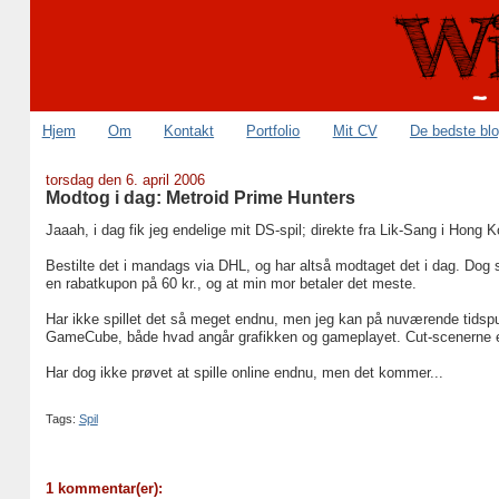
Hjem
Om
Kontakt
Portfolio
Mit CV
De bedste bl
torsdag den 6. april 2006
Modtog i dag: Metroid Prime Hunters
Jaaah, i dag fik jeg endelige mit DS-spil; direkte fra Lik-Sang i Hong 
Bestilte det i mandags via DHL, og har altså modtaget det i dag. Dog s
en rabatkupon på 60 kr., og at min mor betaler det meste.
Har ikke spillet det så meget endnu, men jeg kan på nuværende tidspun
GameCube, både hvad angår grafikken og gameplayet. Cut-scenerne er o
Har dog ikke prøvet at spille online endnu, men det kommer...
Tags:
Spil
1 kommentar(er):