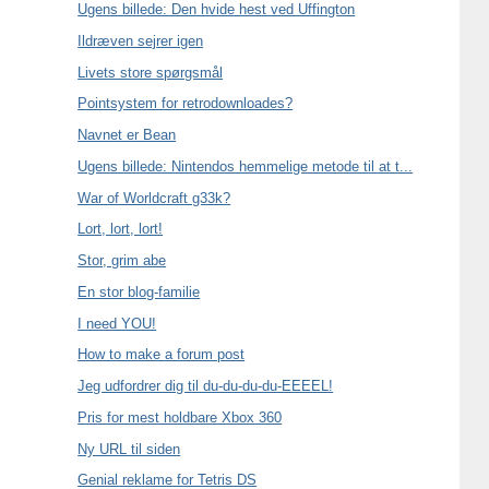
Ugens billede: Den hvide hest ved Uffington
Ildræven sejrer igen
Livets store spørgsmål
Pointsystem for retrodownloades?
Navnet er Bean
Ugens billede: Nintendos hemmelige metode til at t...
War of Worldcraft g33k?
Lort, lort, lort!
Stor, grim abe
En stor blog-familie
I need YOU!
How to make a forum post
Jeg udfordrer dig til du-du-du-du-EEEEL!
Pris for mest holdbare Xbox 360
Ny URL til siden
Genial reklame for Tetris DS