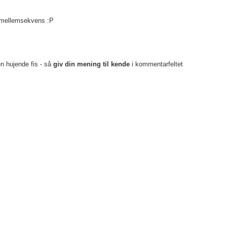
n mellemsekvens :P
en hujende fis - så
giv din mening til kende
i kommentarfeltet