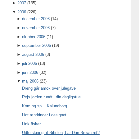
►
2007
(135)
▼
2006
(226)
►
december 2006
(14)
►
november 2006
(7)
►
oktober 2006
(11)
►
september 2006
(19)
►
august 2006
(8)
►
juli 2006
(18)
►
juni 2006
(32)
▼
maj 2006
(23)
Dreng går amok over julegave
Rejs jorden rundt i din dagligstue
Kom og spil i Kalundborg
Lidt ændringer i designet
Link fisker
Udforskning af Bibelen; har Dan Brown ret?