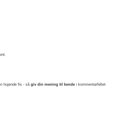
ent.
en hujende fis - så
giv din mening til kende
i kommentarfeltet