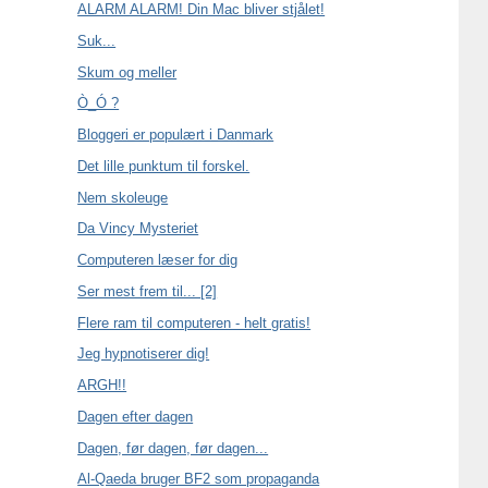
ALARM ALARM! Din Mac bliver stjålet!
Suk...
Skum og meller
Ò_Ó ?
Bloggeri er populært i Danmark
Det lille punktum til forskel.
Nem skoleuge
Da Vincy Mysteriet
Computeren læser for dig
Ser mest frem til... [2]
Flere ram til computeren - helt gratis!
Jeg hypnotiserer dig!
ARGH!!
Dagen efter dagen
Dagen, før dagen, før dagen...
Al-Qaeda bruger BF2 som propaganda