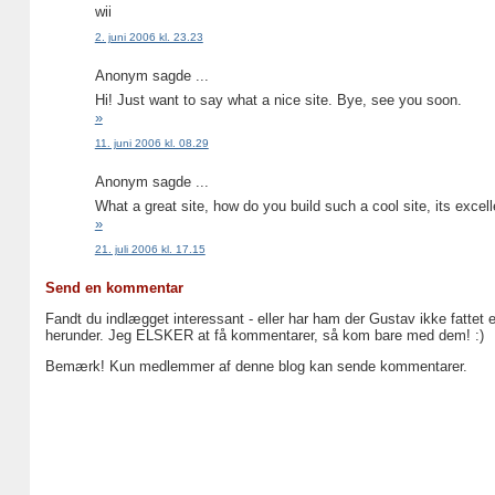
wii
2. juni 2006 kl. 23.23
Anonym sagde ...
Hi! Just want to say what a nice site. Bye, see you soon.
»
11. juni 2006 kl. 08.29
Anonym sagde ...
What a great site, how do you build such a cool site, its excell
»
21. juli 2006 kl. 17.15
Send en kommentar
Fandt du indlægget interessant - eller har ham der Gustav ikke fattet 
herunder. Jeg ELSKER at få kommentarer, så kom bare med dem! :)
Bemærk! Kun medlemmer af denne blog kan sende kommentarer.