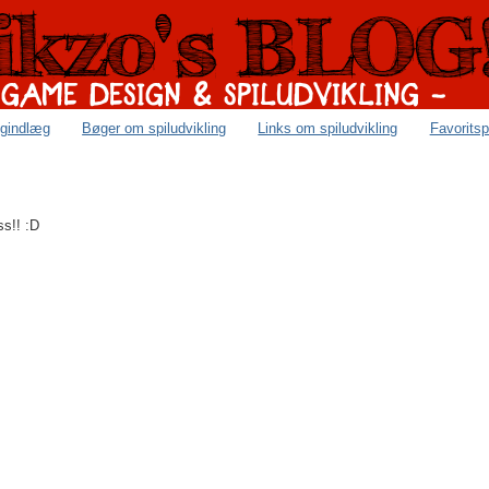
ogindlæg
Bøger om spiludvikling
Links om spiludvikling
Favoritsp
ss!! :D