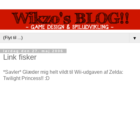
▼
lørdag den 27. maj 2006
Link fisker
*Savler* Glæder mig helt vildt til Wii-udgaven af Zelda:
Twilight Princess!! :D