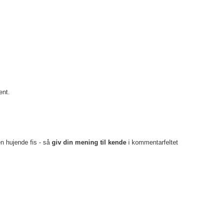
ent.
en hujende fis - så
giv din mening til kende
i kommentarfeltet