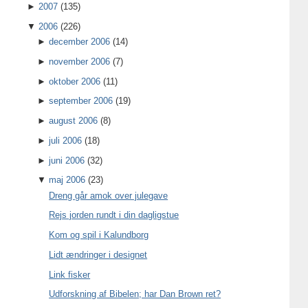
►
2007
(135)
▼
2006
(226)
►
december 2006
(14)
►
november 2006
(7)
►
oktober 2006
(11)
►
september 2006
(19)
►
august 2006
(8)
►
juli 2006
(18)
►
juni 2006
(32)
▼
maj 2006
(23)
Dreng går amok over julegave
Rejs jorden rundt i din dagligstue
Kom og spil i Kalundborg
Lidt ændringer i designet
Link fisker
Udforskning af Bibelen; har Dan Brown ret?