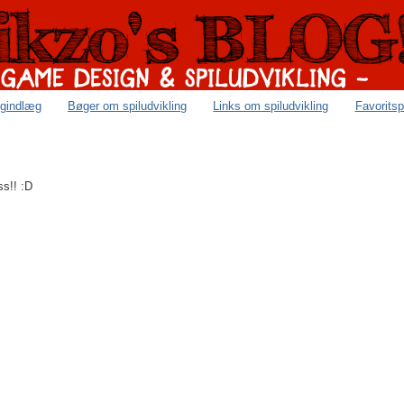
ogindlæg
Bøger om spiludvikling
Links om spiludvikling
Favoritsp
ss!! :D