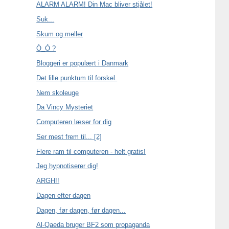
ALARM ALARM! Din Mac bliver stjålet!
Suk...
Skum og meller
Ò_Ó ?
Bloggeri er populært i Danmark
Det lille punktum til forskel.
Nem skoleuge
Da Vincy Mysteriet
Computeren læser for dig
Ser mest frem til... [2]
Flere ram til computeren - helt gratis!
Jeg hypnotiserer dig!
ARGH!!
Dagen efter dagen
Dagen, før dagen, før dagen...
Al-Qaeda bruger BF2 som propaganda