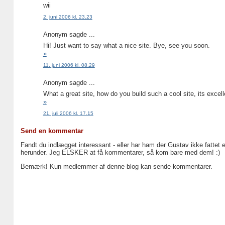
wii
2. juni 2006 kl. 23.23
Anonym sagde ...
Hi! Just want to say what a nice site. Bye, see you soon.
»
11. juni 2006 kl. 08.29
Anonym sagde ...
What a great site, how do you build such a cool site, its excell
»
21. juli 2006 kl. 17.15
Send en kommentar
Fandt du indlægget interessant - eller har ham der Gustav ikke fattet 
herunder. Jeg ELSKER at få kommentarer, så kom bare med dem! :)
Bemærk! Kun medlemmer af denne blog kan sende kommentarer.