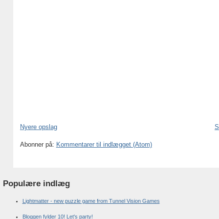
Nyere opslag
S
Abonner på:
Kommentarer til indlægget (Atom)
Populære indlæg
Lightmatter - new puzzle game from Tunnel Vision Games
Bloggen fylder 10! Let's party!