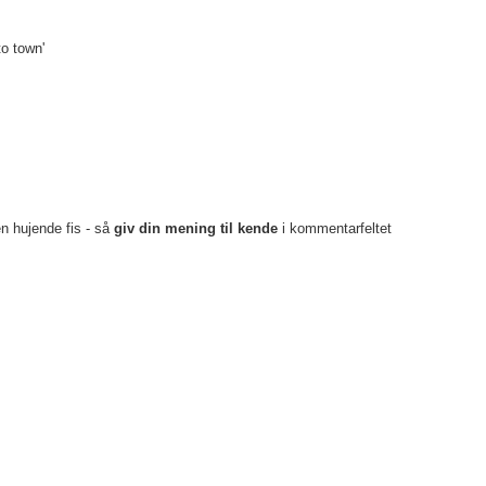
o town'
en hujende fis - så
giv din mening til kende
i kommentarfeltet