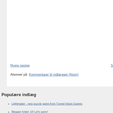
Nyere opslag
S
Abonner på:
Kommentarer til indlægget (Atom)
Populære indlæg
Lightmatter - new puzzle game from Tunnel Vision Games
Bloggen fylder 10! Let's party!