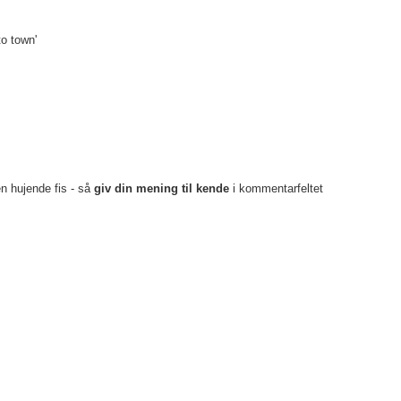
o town'
en hujende fis - så
giv din mening til kende
i kommentarfeltet