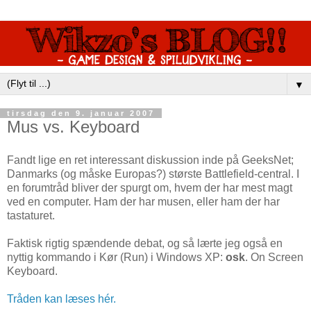
▼
tirsdag den 9. januar 2007
Mus vs. Keyboard
Fandt lige en ret interessant diskussion inde på GeeksNet;
Danmarks (og måske Europas?) største Battlefield-central. I
en forumtråd bliver der spurgt om, hvem der har mest magt
ved en computer. Ham der har musen, eller ham der har
tastaturet.
Faktisk rigtig spændende debat, og så lærte jeg også en
nyttig kommando i Kør (Run) i Windows XP:
osk
. On Screen
Keyboard.
Tråden kan læses hér.