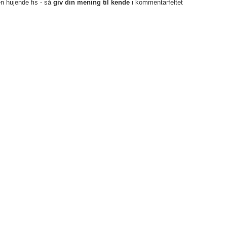
en hujende fis - så
giv din mening til kende
i kommentarfeltet