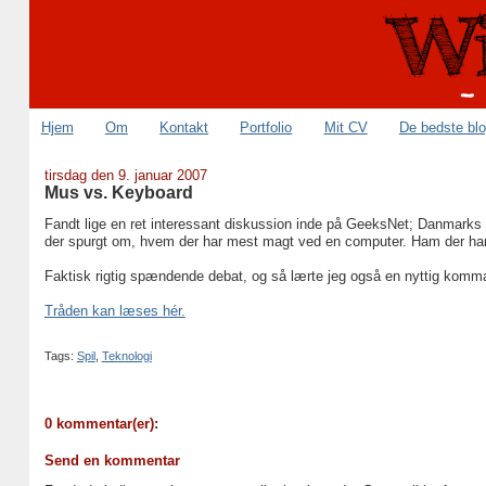
Hjem
Om
Kontakt
Portfolio
Mit CV
De bedste bl
tirsdag den 9. januar 2007
Mus vs. Keyboard
Fandt lige en ret interessant diskussion inde på GeeksNet; Danmarks (
der spurgt om, hvem der har mest magt ved en computer. Ham der har 
Faktisk rigtig spændende debat, og så lærte jeg også en nyttig kom
Tråden kan læses hér.
Tags:
Spil
,
Teknologi
0 kommentar(er):
Send en kommentar