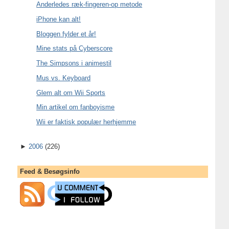
Anderledes ræk-fingeren-op metode
iPhone kan alt!
Bloggen fylder et år!
Mine stats på Cyberscore
The Simpsons i animestil
Mus vs. Keyboard
Glem alt om Wii Sports
Min artikel om fanboyisme
Wii er faktisk populær herhjemme
►
2006
(226)
Feed & Besøgsinfo