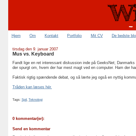
Hjem
Om
Kontakt
Portfolio
Mit CV
De bedste bl
tirsdag den 9. januar 2007
Mus vs. Keyboard
Fandt lige en ret interessant diskussion inde på GeeksNet; Danmarks (
der spurgt om, hvem der har mest magt ved en computer. Ham der har 
Faktisk rigtig spændende debat, og så lærte jeg også en nyttig kom
Tråden kan læses hér.
Tags:
Spil
,
Teknologi
0 kommentar(er):
Send en kommentar