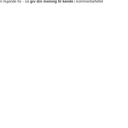
en hujende fis - så
giv din mening til kende
i kommentarfeltet