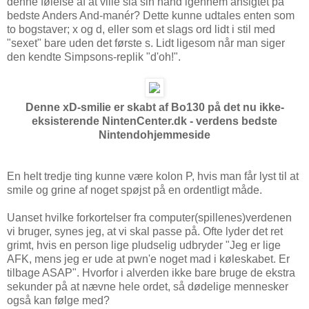
denne følelse af at ville slå sin hånd igennem ansigtet på
bedste Anders And-manér? Dette kunne udtales enten som
to bogstaver; x og d, eller som et slags ord lidt i stil med
"sexet" bare uden det første s. Lidt ligesom når man siger
den kendte Simpsons-replik "d'oh!".
Denne xD-smilie er skabt af Bo130 på det nu ikke-
eksisterende NintenCenter.dk - verdens bedste
Nintendohjemmeside
En helt tredje ting kunne være kolon P, hvis man får lyst til at
smile og grine af noget spøjst på en ordentligt måde.
Uanset hvilke forkortelser fra computer(spillenes)verdenen
vi bruger, synes jeg, at vi skal passe på. Ofte lyder det ret
grimt, hvis en person lige pludselig udbryder "Jeg er lige
AFK, mens jeg er ude at pwn'e noget mad i køleskabet. Er
tilbage ASAP". Hvorfor i alverden ikke bare bruge de ekstra
sekunder på at nævne hele ordet, så dødelige mennesker
også kan følge med?