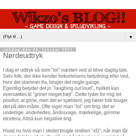
▼
søndag den 25. februar 2007
Nørdeudtryk
I dag er udtryk så som "lol" næsten ved at blive daglig tale.
Selv folk, der ikke kender forkortelsens betydning eller ved,
hvor det stammer fra, bruger det nogle gange.
Egentlig betyder det jo "laughing out loud", hvilket kan
oversættes til "griner meget højt". Dette lyder for mig ret
positivt, at grine, men det er sjældent, jeg hører folk bruger
det på dén måde. Ofte siger man "lol" om ting, der er
underlige, anderledes, åndssvage, mærkelige, grimme
etcetera. Altså kun negative ting.
Hvad nu hvis man i stedet brugte smilien "xD", når man får