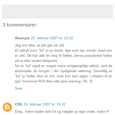
3 kommentarer:
Anonym
25. februar 2007 kl. 19.22
Jeg tror ikke, at det går så vidt.
Et udtryk som "lol" er jo mode, lige som tøj, musik, mad osv.
er det. De har alle én ting til fælles, deres popularitet falder
på et eller andet tidspunkt.
Nu er "lol" også er meget mere omgængeligt udtryk, end de
eksempler du bruger i din opdigtede sætning. Samtidig er
"lol" jo heller ikke et ord, som kun kan siges i relation til pc
spil, hvorimod AFK ikke ville give mening i RL :D
Svar
CSS
26. februar 2007 kl. 15.32
Enig.. hehe hader selv lol og nægter at sige ordet. kolon P