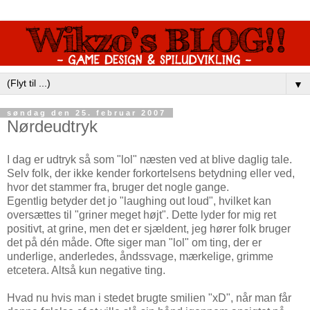
▼
søndag den 25. februar 2007
Nørdeudtryk
I dag er udtryk så som "lol" næsten ved at blive daglig tale.
Selv folk, der ikke kender forkortelsens betydning eller ved,
hvor det stammer fra, bruger det nogle gange.
Egentlig betyder det jo "laughing out loud", hvilket kan
oversættes til "griner meget højt". Dette lyder for mig ret
positivt, at grine, men det er sjældent, jeg hører folk bruger
det på dén måde. Ofte siger man "lol" om ting, der er
underlige, anderledes, åndssvage, mærkelige, grimme
etcetera. Altså kun negative ting.
Hvad nu hvis man i stedet brugte smilien "xD", når man får