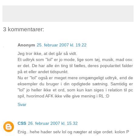
3 kommentarer:
Anonym
25. februar 2007 kl. 19.22
Jeg tror ikke, at det går så vidt.
Et udtryk som "lol" er jo mode, lige som tøj, musik, mad osv.
er det. De har alle én ting til fælles, deres popularitet falder
på et eller andet tidspunkt.
Nu er "lol" også er meget mere omgængeligt udtryk, end de
eksempler du bruger i din opdigtede sætning. Samtidig er
"lol" jo heller ikke et ord, som kun kan siges i relation til pc
spil, hvorimod AFK ikke ville give mening i RL :D
Svar
CSS
26. februar 2007 kl. 15.32
Enig.. hehe hader selv lol og nægter at sige ordet. kolon P