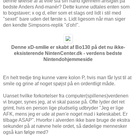
denne følelse af at ville slå sin hånd igennem ansigtet på
bedste Anders And-manér? Dette kunne udtales enten som
to bogstaver; x og d, eller som et slags ord lidt i stil med
"sexet" bare uden det første s. Lidt ligesom når man siger
den kendte Simpsons-replik "d'oh!".
Denne xD-smilie er skabt af Bo130 på det nu ikke-
eksisterende NintenCenter.dk - verdens bedste
Nintendohjemmeside
En helt tredje ting kunne være kolon P, hvis man får lyst til at
smile og grine af noget spøjst på en ordentligt måde.
Uanset hvilke forkortelser fra computer(spillenes)verdenen
vi bruger, synes jeg, at vi skal passe på. Ofte lyder det ret
grimt, hvis en person lige pludselig udbryder "Jeg er lige
AFK, mens jeg er ude at pwn'e noget mad i køleskabet. Er
tilbage ASAP". Hvorfor i alverden ikke bare bruge de ekstra
sekunder på at nævne hele ordet, så dødelige mennesker
også kan følge med?