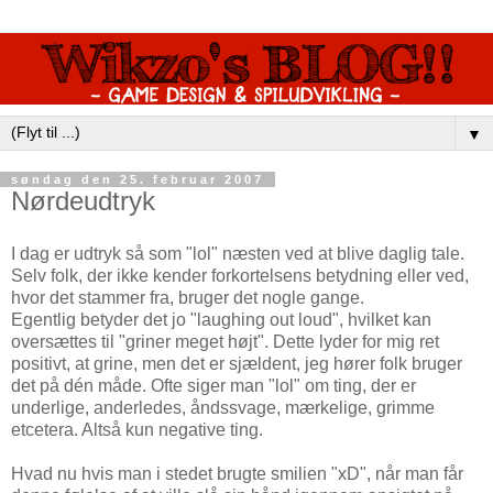
▼
søndag den 25. februar 2007
Nørdeudtryk
I dag er udtryk så som "lol" næsten ved at blive daglig tale.
Selv folk, der ikke kender forkortelsens betydning eller ved,
hvor det stammer fra, bruger det nogle gange.
Egentlig betyder det jo "laughing out loud", hvilket kan
oversættes til "griner meget højt". Dette lyder for mig ret
positivt, at grine, men det er sjældent, jeg hører folk bruger
det på dén måde. Ofte siger man "lol" om ting, der er
underlige, anderledes, åndssvage, mærkelige, grimme
etcetera. Altså kun negative ting.
Hvad nu hvis man i stedet brugte smilien "xD", når man får