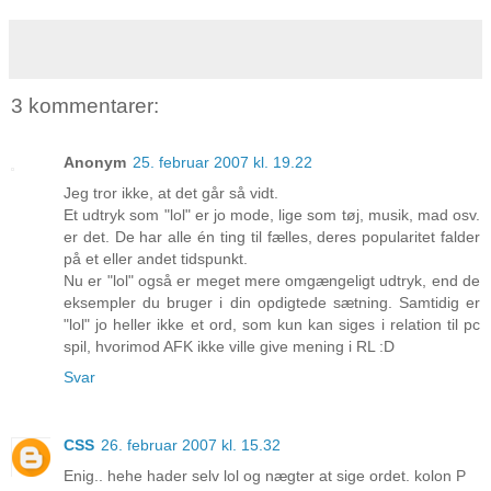
3 kommentarer:
Anonym
25. februar 2007 kl. 19.22
Jeg tror ikke, at det går så vidt.
Et udtryk som "lol" er jo mode, lige som tøj, musik, mad osv.
er det. De har alle én ting til fælles, deres popularitet falder
på et eller andet tidspunkt.
Nu er "lol" også er meget mere omgængeligt udtryk, end de
eksempler du bruger i din opdigtede sætning. Samtidig er
"lol" jo heller ikke et ord, som kun kan siges i relation til pc
spil, hvorimod AFK ikke ville give mening i RL :D
Svar
CSS
26. februar 2007 kl. 15.32
Enig.. hehe hader selv lol og nægter at sige ordet. kolon P