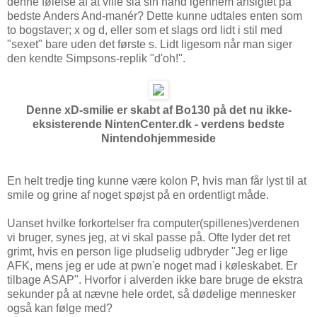
denne følelse af at ville slå sin hånd igennem ansigtet på
bedste Anders And-manér? Dette kunne udtales enten som
to bogstaver; x og d, eller som et slags ord lidt i stil med
"sexet" bare uden det første s. Lidt ligesom når man siger
den kendte Simpsons-replik "d'oh!".
Denne xD-smilie er skabt af Bo130 på det nu ikke-
eksisterende NintenCenter.dk - verdens bedste
Nintendohjemmeside
En helt tredje ting kunne være kolon P, hvis man får lyst til at
smile og grine af noget spøjst på en ordentligt måde.
Uanset hvilke forkortelser fra computer(spillenes)verdenen
vi bruger, synes jeg, at vi skal passe på. Ofte lyder det ret
grimt, hvis en person lige pludselig udbryder "Jeg er lige
AFK, mens jeg er ude at pwn'e noget mad i køleskabet. Er
tilbage ASAP". Hvorfor i alverden ikke bare bruge de ekstra
sekunder på at nævne hele ordet, så dødelige mennesker
også kan følge med?