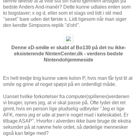
denne følelse af at ville slå sin hånd igennem ansigtet på
bedste Anders And-manér? Dette kunne udtales enten som
to bogstaver; x og d, eller som et slags ord lidt i stil med
"sexet" bare uden det første s. Lidt ligesom når man siger
den kendte Simpsons-replik "d'oh!".
Denne xD-smilie er skabt af Bo130 på det nu ikke-
eksisterende NintenCenter.dk - verdens bedste
Nintendohjemmeside
En helt tredje ting kunne være kolon P, hvis man får lyst til at
smile og grine af noget spøjst på en ordentligt måde.
Uanset hvilke forkortelser fra computer(spillenes)verdenen
vi bruger, synes jeg, at vi skal passe på. Ofte lyder det ret
grimt, hvis en person lige pludselig udbryder "Jeg er lige
AFK, mens jeg er ude at pwn'e noget mad i køleskabet. Er
tilbage ASAP". Hvorfor i alverden ikke bare bruge de ekstra
sekunder på at nævne hele ordet, så dødelige mennesker
også kan følge med?