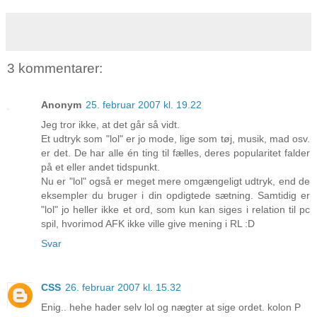
3 kommentarer:
Anonym
25. februar 2007 kl. 19.22
Jeg tror ikke, at det går så vidt.
Et udtryk som "lol" er jo mode, lige som tøj, musik, mad osv.
er det. De har alle én ting til fælles, deres popularitet falder
på et eller andet tidspunkt.
Nu er "lol" også er meget mere omgængeligt udtryk, end de
eksempler du bruger i din opdigtede sætning. Samtidig er
"lol" jo heller ikke et ord, som kun kan siges i relation til pc
spil, hvorimod AFK ikke ville give mening i RL :D
Svar
CSS
26. februar 2007 kl. 15.32
Enig.. hehe hader selv lol og nægter at sige ordet. kolon P