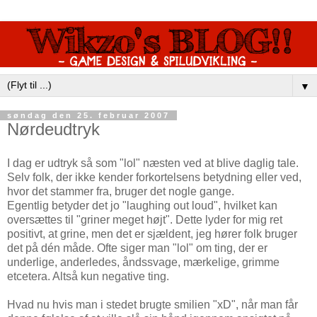
▼
søndag den 25. februar 2007
Nørdeudtryk
I dag er udtryk så som "lol" næsten ved at blive daglig tale.
Selv folk, der ikke kender forkortelsens betydning eller ved,
hvor det stammer fra, bruger det nogle gange.
Egentlig betyder det jo "laughing out loud", hvilket kan
oversættes til "griner meget højt". Dette lyder for mig ret
positivt, at grine, men det er sjældent, jeg hører folk bruger
det på dén måde. Ofte siger man "lol" om ting, der er
underlige, anderledes, åndssvage, mærkelige, grimme
etcetera. Altså kun negative ting.
Hvad nu hvis man i stedet brugte smilien "xD", når man får