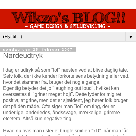
▼
søndag den 25. februar 2007
Nørdeudtryk
I dag er udtryk så som "lol" næsten ved at blive daglig tale.
Selv folk, der ikke kender forkortelsens betydning eller ved,
hvor det stammer fra, bruger det nogle gange.
Egentlig betyder det jo "laughing out loud", hvilket kan
oversættes til "griner meget højt". Dette lyder for mig ret
positivt, at grine, men det er sjældent, jeg hører folk bruger
det på dén måde. Ofte siger man "lol" om ting, der er
underlige, anderledes, åndssvage, mærkelige, grimme
etcetera. Altså kun negative ting.
Hvad nu hvis man i stedet brugte smilien "xD", når man får