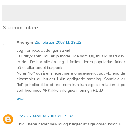
3 kommentarer:
Anonym
25. februar 2007 kl. 19.22
Jeg tror ikke, at det går så vidt.
Et udtryk som "lol" er jo mode, lige som tøj, musik, mad osv.
er det. De har alle én ting til fælles, deres popularitet falder
på et eller andet tidspunkt.
Nu er "lol" også er meget mere omgængeligt udtryk, end de
eksempler du bruger i din opdigtede sætning. Samtidig er
"lol" jo heller ikke et ord, som kun kan siges i relation til pc
spil, hvorimod AFK ikke ville give mening i RL :D
Svar
CSS
26. februar 2007 kl. 15.32
Enig.. hehe hader selv lol og nægter at sige ordet. kolon P