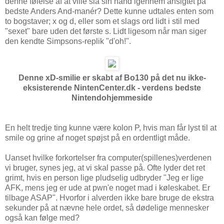
denne følelse af at ville slå sin hånd igennem ansigtet på
bedste Anders And-manér? Dette kunne udtales enten som
to bogstaver; x og d, eller som et slags ord lidt i stil med
"sexet" bare uden det første s. Lidt ligesom når man siger
den kendte Simpsons-replik "d'oh!".
Denne xD-smilie er skabt af Bo130 på det nu ikke-
eksisterende NintenCenter.dk - verdens bedste
Nintendohjemmeside
En helt tredje ting kunne være kolon P, hvis man får lyst til at
smile og grine af noget spøjst på en ordentligt måde.
Uanset hvilke forkortelser fra computer(spillenes)verdenen
vi bruger, synes jeg, at vi skal passe på. Ofte lyder det ret
grimt, hvis en person lige pludselig udbryder "Jeg er lige
AFK, mens jeg er ude at pwn'e noget mad i køleskabet. Er
tilbage ASAP". Hvorfor i alverden ikke bare bruge de ekstra
sekunder på at nævne hele ordet, så dødelige mennesker
også kan følge med?