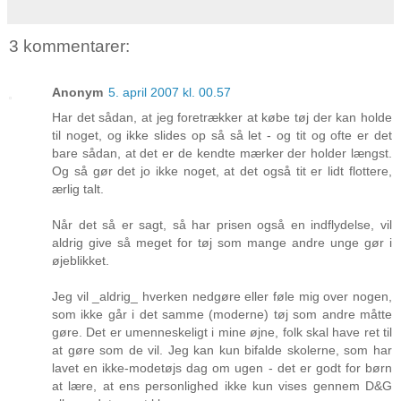
3 kommentarer:
Anonym
5. april 2007 kl. 00.57
Har det sådan, at jeg foretrækker at købe tøj der kan holde
til noget, og ikke slides op så så let - og tit og ofte er det
bare sådan, at det er de kendte mærker der holder længst.
Og så gør det jo ikke noget, at det også tit er lidt flottere,
ærlig talt.
Når det så er sagt, så har prisen også en indflydelse, vil
aldrig give så meget for tøj som mange andre unge gør i
øjeblikket.
Jeg vil _aldrig_ hverken nedgøre eller føle mig over nogen,
som ikke går i det samme (moderne) tøj som andre måtte
gøre. Det er umenneskeligt i mine øjne, folk skal have ret til
at gøre som de vil. Jeg kan kun bifalde skolerne, som har
lavet en ikke-modetøjs dag om ugen - det er godt for børn
at lære, at ens personlighed ikke kun vises gennem D&G