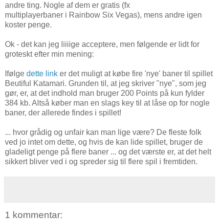
andre ting. Nogle af dem er gratis (fx
multiplayerbaner i Rainbow Six Vegas), mens andre igen
koster penge.
Ok - det kan jeg liiiige acceptere, men følgende er lidt for
groteskt efter min mening:
Ifølge
dette link
er det muligt at købe fire 'nye' baner til spillet
Beutiful Katamari. Grunden til, at jeg skriver "nye", som jeg
gør, er, at det indhold man bruger 200 Points på kun fylder
384 kb. Altså køber man en slags key til at låse op for nogle
baner, der allerede findes i spillet!
... hvor grådig og unfair kan man lige være? De fleste folk
ved jo intet om dette, og hvis de kan lide spillet, bruger de
gladeligt penge på flere baner ... og det værste er, at det helt
sikkert bliver ved i og spreder sig til flere spil i fremtiden.
1 kommentar: