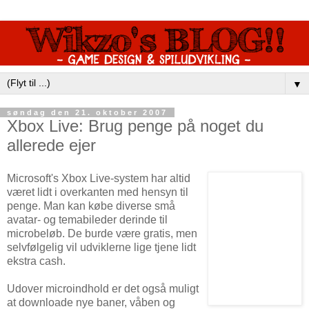
▼
søndag den 21. oktober 2007
Xbox Live: Brug penge på noget du
allerede ejer
Microsoft's Xbox Live-system har altid
været lidt i overkanten med hensyn til
penge. Man kan købe diverse små
avatar- og temabileder derinde til
microbeløb. De burde være gratis, men
selvfølgelig vil udviklerne lige tjene lidt
ekstra cash.
Udover microindhold er det også muligt
at downloade nye baner, våben og