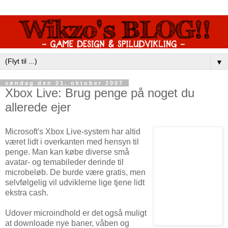
▼
søndag den 21. oktober 2007
Xbox Live: Brug penge på noget du
allerede ejer
Microsoft's Xbox Live-system har altid
været lidt i overkanten med hensyn til
penge. Man kan købe diverse små
avatar- og temabileder derinde til
microbeløb. De burde være gratis, men
selvfølgelig vil udviklerne lige tjene lidt
ekstra cash.
Udover microindhold er det også muligt
at downloade nye baner, våben og