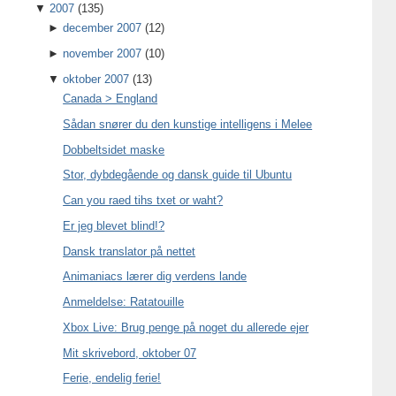
▼
2007
(135)
►
december 2007
(12)
►
november 2007
(10)
▼
oktober 2007
(13)
Canada > England
Sådan snører du den kunstige intelligens i Melee
Dobbeltsidet maske
Stor, dybdegående og dansk guide til Ubuntu
Can you raed tihs txet or waht?
Er jeg blevet blind!?
Dansk translator på nettet
Animaniacs lærer dig verdens lande
Anmeldelse: Ratatouille
Xbox Live: Brug penge på noget du allerede ejer
Mit skrivebord, oktober 07
Ferie, endelig ferie!