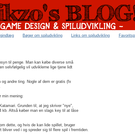
ogindlæg
Bøger om spiludvikling
Links om spiludvikling
Favoritsp
ensyn til penge. Man kan købe diverse små
selvfølgelig vil udviklerne lige tjene lidt
og andre ting. Nogle af dem er gratis (fx
.
er min mening:
l Katamari. Grunden til, at jeg skriver "nye",
4 kb. Altså køber man en slags key til at låse
om dette, og hvis de kan lide spillet, bruger
bliver ved i og spreder sig til flere spil i fremtiden.