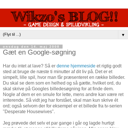
▼
onsdag den 14. maj 2008
Gæt en Google-søgning
Har du intet at lave? Så er
denne hjemmeside
et rigtig godt
sted at bruge de næste ti minutter af dit liv på. Det er et
simpelt, lille spil, hvor man får præsenteret en række billeder.
Du skal se dem som en helhed og så gætte, hvilket ord, du
skal skrive på Googles billedesøgning for at finde dem.
Nogle af dem er en smule for lette, mens andre kan være ret
irriterende. Så vidt jeg har forstået, skal man kun skrive ét
ord; også selvom der for eksempel er et billede fra tv-serien
"Desperate Housewives".
Jeg prøvede det selv et par gange i går og lagde hurtigt