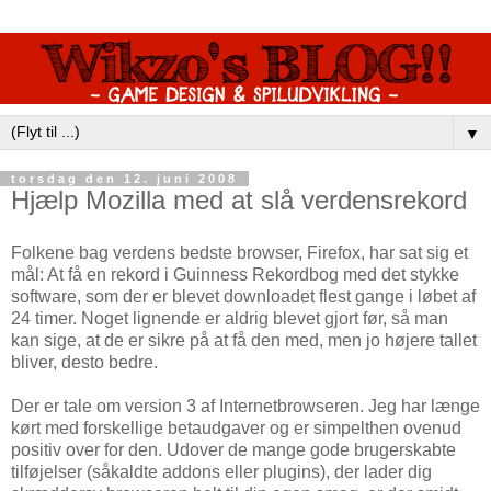
▼
torsdag den 12. juni 2008
Hjælp Mozilla med at slå verdensrekord
Folkene bag verdens bedste browser, Firefox, har sat sig et
mål: At få en rekord i Guinness Rekordbog med det stykke
software, som der er blevet downloadet flest gange i løbet af
24 timer. Noget lignende er aldrig blevet gjort før, så man
kan sige, at de er sikre på at få den med, men jo højere tallet
bliver, desto bedre.
Der er tale om version 3 af Internetbrowseren. Jeg har længe
kørt med forskellige betaudgaver og er simpelthen ovenud
positiv over for den. Udover de mange gode brugerskabte
tilføjelser (såkaldte addons eller plugins), der lader dig