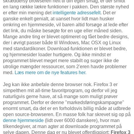
skræddersy browseren helt til din egen smag, er der smidt
en lang række lækre funktioner i pakken. Den største nyhed
er efter min mening det
intelligente adressefelt
. Det er
ganske enkelt genialt, at uanset hvor lidt man husker
omkring en hjemmeside, vil baren altid forsøge at lede efter
det link, du måske besøgte for en uge eller måned siden.
Mange andre ting er blevet optimeret og fået bedre designs,
der i øvrigt passer både til Windows, Mac OSX og Linux
med standardikoner. Download-funktionen er blevet bedre,
og hjemmesider loader hurtigere. Og ikke mindst er
programmet blevet meget mere stabilt og suger ikke de
utrolige mængder ressourcer, som 2'eren havde problemer
med.
Læs mere om de nye features her.
Jeg kan ikke anbefale denne browser nok. Firefox 3 er
simpelthen mit all-time favoritprogram, og derfor vil jeg
naturligvis gerne have, at så mange som muligt prøver
programmet. Derfor er denne "markedsføringskampagne"
enormt smart, da det er en forholdsvis billig måde at udbrede
open source-browseren. En masse folk har skrevet sig op på
denne hjemmeside
(lidt over 6000 danskere), hvor man
tilkendegiver, at man agter at downloade programmet på
selve dagen. Denne dag er nu blevet offentliggjort:
Firefox 3