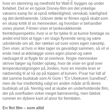
hvor en stemning og medhold for Wall-E bygges op under
forløbet. Det er en typisk Disney-film om det ynkelige
væsens kamp for at opnå retfærdighed, venskab, kærlighed
og det dertilhørende. Udover dette er filmen også skabt som
en skarp kritik til os mennesker, og hvordan vi behandler
vores planet. Filmen viser et tankevækkende
fremtidsperspektiv, hvor vi er for tykke til at kunne foretage os
andet end blot at ligge i en slags flyvende seng og være
udvidende om alt, der rækker ud over vores egen næsetip.
Den viser, at hvis vi ikke tager os gevaldigt sammen, så vil vi
ende med at ødelægge vores egen planet og være
nødsaget til at flygte for at overleve. Nogle mennesker
skriver bøger og holder oplæg, hvor de viser en graf over
temperaturstigningen på Jorden, hvor en mindre kran er
nødvendig til at nå op på toppen af kurven. Pixar har lidt af
det samme budskab som Al Gore i ”En Ubekvem Sandhed”,
men de har imidlertidig valgt en anden måde at få deres
budskab ud på. Nemlig ved at skabe en underholdende film,
der på overfladen virker meget børnevenlig, men faktisk
rummer en dybere kant af alvor for fremtiden.
En flot film – som altid