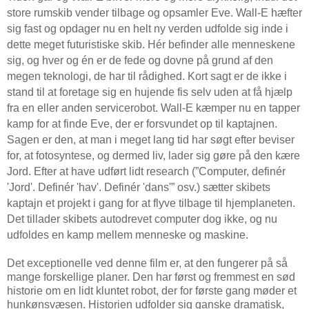
store rumskib vender tilbage og opsamler Eve. Wall-E hæfter
sig fast og opdager nu en helt ny verden udfolde sig inde i
dette meget futuristiske skib. Hér befinder alle menneskene
sig, og hver og én er de fede og dovne på grund af den
megen teknologi, de har til rådighed. Kort sagt er de ikke i
stand til at foretage sig en hujende fis selv uden at få hjælp
fra en eller anden servicerobot. Wall-E kæmper nu en tapper
kamp for at finde Eve, der er forsvundet op til kaptajnen.
Sagen er den, at man i meget lang tid har søgt efter beviser
for, at fotosyntese, og dermed liv, lader sig gøre på den kære
Jord. Efter at have udført lidt research (”Computer, definér
'Jord'. Definér 'hav'. Definér 'dans'” osv.) sætter skibets
kaptajn et projekt i gang for at flyve tilbage til hjemplaneten.
Det tillader skibets autodrevet computer dog ikke, og nu
udfoldes en kamp mellem menneske og maskine.
Det exceptionelle ved denne film er, at den fungerer på så
mange forskellige planer. Den har først og fremmest en sød
historie om en lidt kluntet robot, der for første gang møder et
hunkønsvæsen. Historien udfolder sig ganske dramatisk,