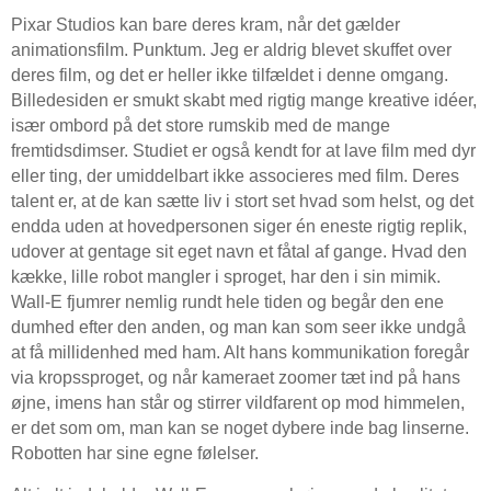
Pixar Studios kan bare deres kram, når det gælder
animationsfilm. Punktum. Jeg er aldrig blevet skuffet over
deres film, og det er heller ikke tilfældet i denne omgang.
Billedesiden er smukt skabt med rigtig mange kreative idéer,
især ombord på det store rumskib med de mange
fremtidsdimser. Studiet er også kendt for at lave film med dyr
eller ting, der umiddelbart ikke associeres med film. Deres
talent er, at de kan sætte liv i stort set hvad som helst, og det
endda uden at hovedpersonen siger én eneste rigtig replik,
udover at gentage sit eget navn et fåtal af gange. Hvad den
kække, lille robot mangler i sproget, har den i sin mimik.
Wall-E fjumrer nemlig rundt hele tiden og begår den ene
dumhed efter den anden, og man kan som seer ikke undgå
at få millidenhed med ham. Alt hans kommunikation foregår
via kropssproget, og når kameraet zoomer tæt ind på hans
øjne, imens han står og stirrer vildfarent op mod himmelen,
er det som om, man kan se noget dybere inde bag linserne.
Robotten har sine egne følelser.