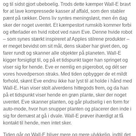
og til sidst gjort ubeboelig. Trods dette kæmper Wall-E bravt
for at lave kompressede kasser af affald, som den stabler
pænt på rækker. Dens liv syntes meningsløst, men én dag
sker der noget uventet. Et kæmpestort rumskib kommer forbi
og efterlader en hvid robot ved navn Eve. Denne hvide robot
– som synes stærkt inspireret af Apples stilrene produkter –
er meget bevidst om sit mål, dens skaber har givet den, og
farer rundt og skanner alle objekter på planeten. Wall-E
kigger forsigtigt til, og på et tidspunkt tager han springet og
viser sig for hende. Eve er nemlig en pigerobot, og dét ser
vores hovedperson straks. Med tiden opbygger de et mildt
forhold, skønt Eve endnu ikke har lyst til at holde i hånd med
Wall-E. Han viser stolt alverdens hittegods frem, og da han
på et tidspunkt viser hende en grøn plante, sker der noget
uventet. Eve skanner planten, og går pludselig i en form for
auto-mode, hvor hun snupper planten og placerer den inde i
sig for dernæst at gå i dvale. Wall-E prøver ihærdigt at få
kontakt til hende, men intet sker.
Tiden går og Wall-E bliver mere og mere ulykkelig, indtil det