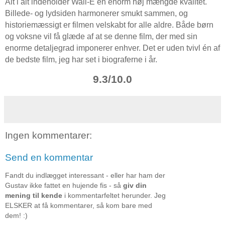
Alt i alt indeholder Wall-E en enorm høj mængde kvalitet.
Billede- og lydsiden harmonerer smukt sammen, og
historiemæssigt er filmen velskabt for alle aldre. Både børn
og voksne vil få glæde af at se denne film, der med sin
enorme detaljegrad imponerer enhver. Det er uden tvivl én af
de bedste film, jeg har set i biograferne i år.
9.3/10.0
Ingen kommentarer:
Send en kommentar
Fandt du indlægget interessant - eller har ham der
Gustav ikke fattet en hujende fis - så
giv din
mening til kende
i kommentarfeltet herunder. Jeg
ELSKER at få kommentarer, så kom bare med
dem! :)