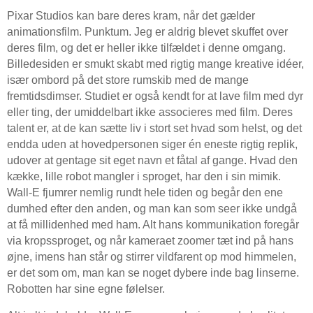
Pixar Studios kan bare deres kram, når det gælder
animationsfilm. Punktum. Jeg er aldrig blevet skuffet over
deres film, og det er heller ikke tilfældet i denne omgang.
Billedesiden er smukt skabt med rigtig mange kreative idéer,
især ombord på det store rumskib med de mange
fremtidsdimser. Studiet er også kendt for at lave film med dyr
eller ting, der umiddelbart ikke associeres med film. Deres
talent er, at de kan sætte liv i stort set hvad som helst, og det
endda uden at hovedpersonen siger én eneste rigtig replik,
udover at gentage sit eget navn et fåtal af gange. Hvad den
kække, lille robot mangler i sproget, har den i sin mimik.
Wall-E fjumrer nemlig rundt hele tiden og begår den ene
dumhed efter den anden, og man kan som seer ikke undgå
at få millidenhed med ham. Alt hans kommunikation foregår
via kropssproget, og når kameraet zoomer tæt ind på hans
øjne, imens han står og stirrer vildfarent op mod himmelen,
er det som om, man kan se noget dybere inde bag linserne.
Robotten har sine egne følelser.