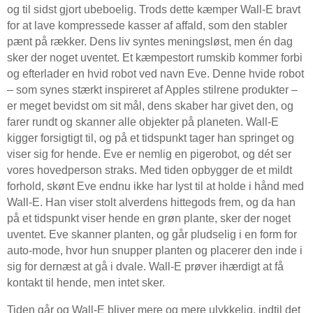
og til sidst gjort ubeboelig. Trods dette kæmper Wall-E bravt
for at lave kompressede kasser af affald, som den stabler
pænt på rækker. Dens liv syntes meningsløst, men én dag
sker der noget uventet. Et kæmpestort rumskib kommer forbi
og efterlader en hvid robot ved navn Eve. Denne hvide robot
– som synes stærkt inspireret af Apples stilrene produkter –
er meget bevidst om sit mål, dens skaber har givet den, og
farer rundt og skanner alle objekter på planeten. Wall-E
kigger forsigtigt til, og på et tidspunkt tager han springet og
viser sig for hende. Eve er nemlig en pigerobot, og dét ser
vores hovedperson straks. Med tiden opbygger de et mildt
forhold, skønt Eve endnu ikke har lyst til at holde i hånd med
Wall-E. Han viser stolt alverdens hittegods frem, og da han
på et tidspunkt viser hende en grøn plante, sker der noget
uventet. Eve skanner planten, og går pludselig i en form for
auto-mode, hvor hun snupper planten og placerer den inde i
sig for dernæst at gå i dvale. Wall-E prøver ihærdigt at få
kontakt til hende, men intet sker.
Tiden går og Wall-E bliver mere og mere ulykkelig, indtil det