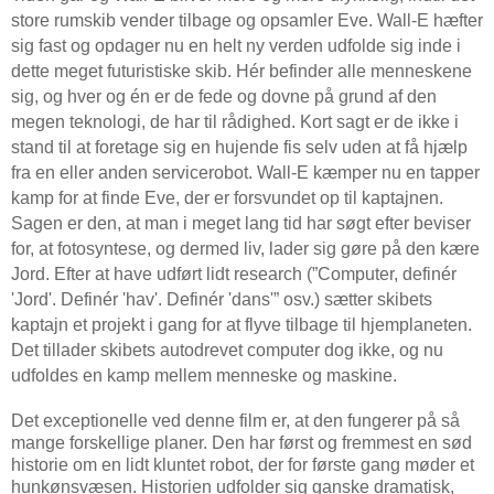
store rumskib vender tilbage og opsamler Eve. Wall-E hæfter
sig fast og opdager nu en helt ny verden udfolde sig inde i
dette meget futuristiske skib. Hér befinder alle menneskene
sig, og hver og én er de fede og dovne på grund af den
megen teknologi, de har til rådighed. Kort sagt er de ikke i
stand til at foretage sig en hujende fis selv uden at få hjælp
fra en eller anden servicerobot. Wall-E kæmper nu en tapper
kamp for at finde Eve, der er forsvundet op til kaptajnen.
Sagen er den, at man i meget lang tid har søgt efter beviser
for, at fotosyntese, og dermed liv, lader sig gøre på den kære
Jord. Efter at have udført lidt research (”Computer, definér
'Jord'. Definér 'hav'. Definér 'dans'” osv.) sætter skibets
kaptajn et projekt i gang for at flyve tilbage til hjemplaneten.
Det tillader skibets autodrevet computer dog ikke, og nu
udfoldes en kamp mellem menneske og maskine.
Det exceptionelle ved denne film er, at den fungerer på så
mange forskellige planer. Den har først og fremmest en sød
historie om en lidt kluntet robot, der for første gang møder et
hunkønsvæsen. Historien udfolder sig ganske dramatisk,