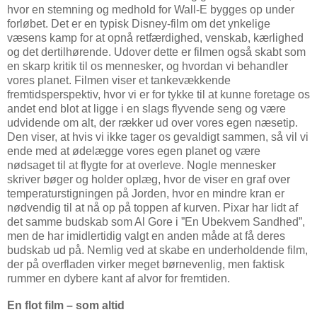
hvor en stemning og medhold for Wall-E bygges op under
forløbet. Det er en typisk Disney-film om det ynkelige
væsens kamp for at opnå retfærdighed, venskab, kærlighed
og det dertilhørende. Udover dette er filmen også skabt som
en skarp kritik til os mennesker, og hvordan vi behandler
vores planet. Filmen viser et tankevækkende
fremtidsperspektiv, hvor vi er for tykke til at kunne foretage os
andet end blot at ligge i en slags flyvende seng og være
udvidende om alt, der rækker ud over vores egen næsetip.
Den viser, at hvis vi ikke tager os gevaldigt sammen, så vil vi
ende med at ødelægge vores egen planet og være
nødsaget til at flygte for at overleve. Nogle mennesker
skriver bøger og holder oplæg, hvor de viser en graf over
temperaturstigningen på Jorden, hvor en mindre kran er
nødvendig til at nå op på toppen af kurven. Pixar har lidt af
det samme budskab som Al Gore i ”En Ubekvem Sandhed”,
men de har imidlertidig valgt en anden måde at få deres
budskab ud på. Nemlig ved at skabe en underholdende film,
der på overfladen virker meget børnevenlig, men faktisk
rummer en dybere kant af alvor for fremtiden.
En flot film – som altid