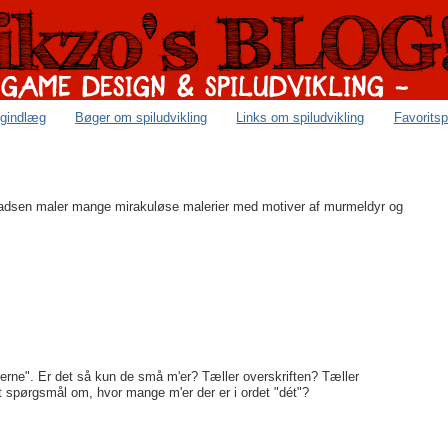
ogindlæg
Bøger om spiludvikling
Links om spiludvikling
Favoritsp
sen maler mange mirakuløse malerier med motiver af murmeldyr og
'erne". Er det så kun de små m'er? Tæller overskriften? Tæller
t spørgsmål om, hvor mange m'er der er i ordet "dét"?