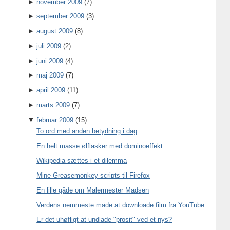
►
november 2009
(7)
►
september 2009
(3)
►
august 2009
(8)
►
juli 2009
(2)
►
juni 2009
(4)
►
maj 2009
(7)
►
april 2009
(11)
►
marts 2009
(7)
▼
februar 2009
(15)
To ord med anden betydning i dag
En helt masse ølflasker med dominoeffekt
Wikipedia sættes i et dilemma
Mine Greasemonkey-scripts til Firefox
En lille gåde om Malermester Madsen
Verdens nemmeste måde at downloade film fra YouTube
Er det uhøfligt at undlade "prosit" ved et nys?