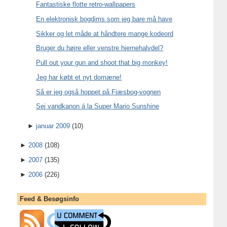
Fantastiske flotte retro-wallpapers
En elektronisk bogdims som jeg bare må have
Sikker og let måde at håndtere mange kodeord
Bruger du højre eller venstre hjernehalvdel?
Pull out your gun and shoot that big monkey!
Jeg har købt et nyt domæne!
Så er jeg også hoppet på Fjæsbog-vognen
Sej vandkanon á la Super Mario Sunshine
►
januar 2009
(10)
►
2008
(108)
►
2007
(135)
►
2006
(226)
Feed & Besøgsinfo