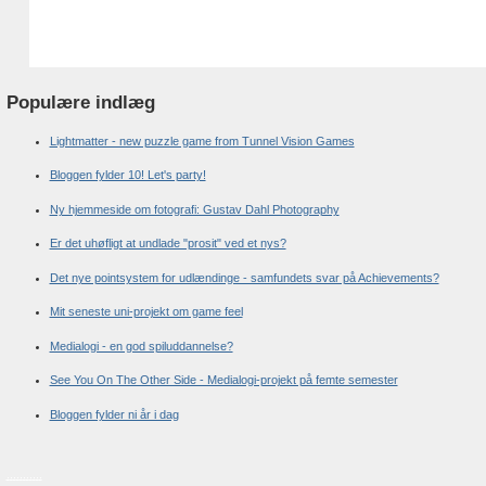
Populære indlæg
Lightmatter - new puzzle game from Tunnel Vision Games
Bloggen fylder 10! Let's party!
Ny hjemmeside om fotografi: Gustav Dahl Photography
Er det uhøfligt at undlade "prosit" ved et nys?
Det nye pointsystem for udlændinge - samfundets svar på Achievements?
Mit seneste uni-projekt om game feel
Medialogi - en god spiluddannelse?
See You On The Other Side - Medialogi-projekt på femte semester
Bloggen fylder ni år i dag
.
.
.
.
.
.
.
.
.
.
.