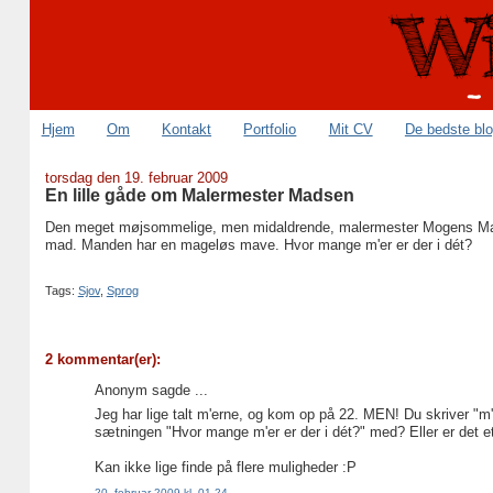
Hjem
Om
Kontakt
Portfolio
Mit CV
De bedste bl
torsdag den 19. februar 2009
En lille gåde om Malermester Madsen
Den meget møjsommelige, men midaldrende, malermester Mogens Mad
mad. Manden har en mageløs mave. Hvor mange m'er er der i dét?
Tags:
Sjov
,
Sprog
2 kommentar(er):
Anonym sagde ...
Jeg har lige talt m'erne, og kom op på 22. MEN! Du skriver "m
sætningen "Hvor mange m'er er der i dét?" med? Eller er det e
Kan ikke lige finde på flere muligheder :P
20. februar 2009 kl. 01.24