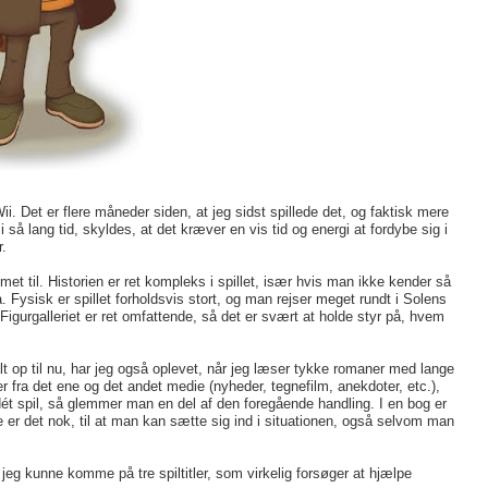
ii. Det er flere måneder siden, at jeg sidst spillede det, og faktisk mere
i så lang tid, skyldes, at det kræver en vis tid og energi at fordybe sig i
.
et til. Historien er ret kompleks i spillet, især hvis man ikke kender så
Fysisk er spillet forholdsvis stort, og man rejser meget rundt i Solens
Figurgalleriet er ret omfattende, så det er svært at holde styr på, hvem
lt op til nu, har jeg også oplevet, når jeg læser tykke romaner med lange
r fra det ene og det andet medie (nyheder, tegnefilm, anekdoter, etc.),
ét spil, så glemmer man en del af den foregående handling. I en bog er
 Ofte er det nok, til at man kan sætte sig ind i situationen, også selvom man
eg kunne komme på tre spiltitler, som virkelig forsøger at hjælpe