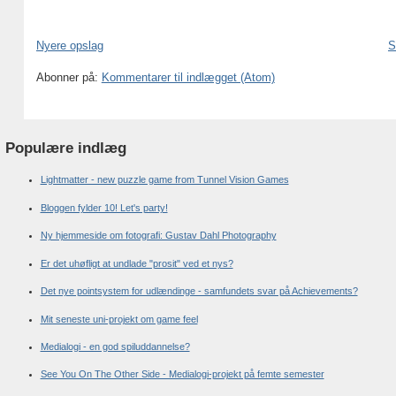
Nyere opslag
S
Abonner på:
Kommentarer til indlægget (Atom)
Populære indlæg
Lightmatter - new puzzle game from Tunnel Vision Games
Bloggen fylder 10! Let's party!
Ny hjemmeside om fotografi: Gustav Dahl Photography
Er det uhøfligt at undlade "prosit" ved et nys?
Det nye pointsystem for udlændinge - samfundets svar på Achievements?
Mit seneste uni-projekt om game feel
Medialogi - en god spiluddannelse?
See You On The Other Side - Medialogi-projekt på femte semester