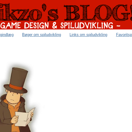
ogindlæg
Bøger om spiludvikling
Links om spiludvikling
Favoritsp