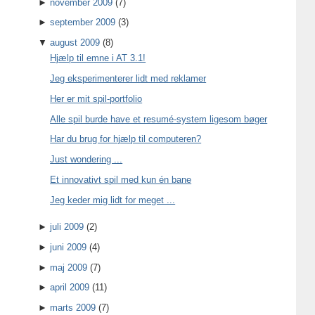
►
november 2009
(7)
►
september 2009
(3)
▼
august 2009
(8)
Hjælp til emne i AT 3.1!
Jeg eksperimenterer lidt med reklamer
Her er mit spil-portfolio
Alle spil burde have et resumé-system ligesom bøger
Har du brug for hjælp til computeren?
Just wondering ...
Et innovativt spil med kun én bane
Jeg keder mig lidt for meget ...
►
juli 2009
(2)
►
juni 2009
(4)
►
maj 2009
(7)
►
april 2009
(11)
►
marts 2009
(7)