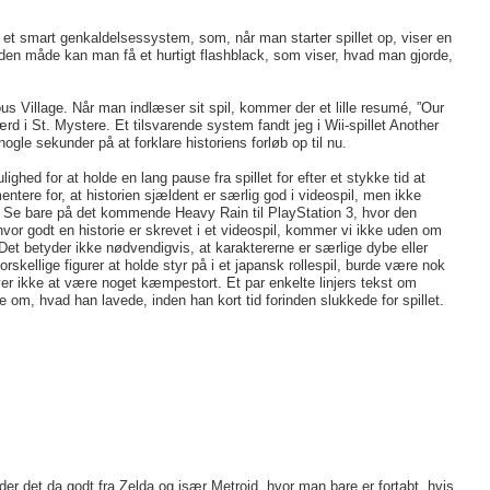
et smart genkaldelsessystem, som, når man starter spillet op, viser en
På den måde kan man få et hurtigt flashblack, som viser, hvad man gjorde,
us Village. Når man indlæser sit spil, kommer der et lille resumé, ”Our
ærd i St. Mystere. Et tilsvarende system fandt jeg i Wii-spillet Another
le sekunder på at forklare historiens forløb op til nu.
ghed for at holde en lang pause fra spillet for efter et stykke tid at
ntere for, at historien sjældent er særlig god i videospil, men ikke
l. Se bare på det kommende Heavy Rain til PlayStation 3, hvor den
 hvor godt en historie er skrevet i et videospil, kommer vi ikke uden om
. Det betyder ikke nødvendigvis, at karaktererne er særlige dybe eller
skellige figurer at holde styr på i et japansk rollespil, burde være nok
øver ikke at være noget kæmpestort. Et par enkelte linjers tekst om
ke om, hvad han lavede, inden han kort tid forinden slukkede for spillet.
nder det da godt fra Zelda og især Metroid, hvor man bare er fortabt, hvis