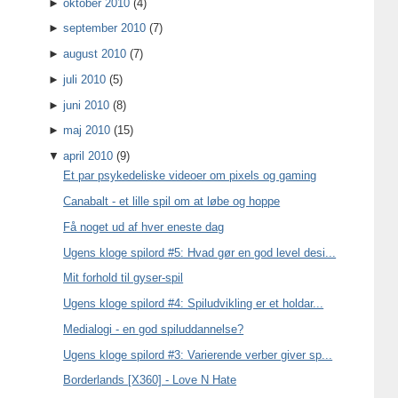
►
oktober 2010
(4)
►
september 2010
(7)
►
august 2010
(7)
►
juli 2010
(5)
►
juni 2010
(8)
►
maj 2010
(15)
▼
april 2010
(9)
Et par psykedeliske videoer om pixels og gaming
Canabalt - et lille spil om at løbe og hoppe
Få noget ud af hver eneste dag
Ugens kloge spilord #5: Hvad gør en god level desi...
Mit forhold til gyser-spil
Ugens kloge spilord #4: Spiludvikling er et holdar...
Medialogi - en god spiluddannelse?
Ugens kloge spilord #3: Varierende verber giver sp...
Borderlands [X360] - Love N Hate