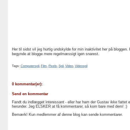
Her til sidst vil jeg hurtig undskylde for min inaktivitet her på blogg
begynde at blogge mere regelmæssigt igen snarest.
Tags:
Computerspil
,
Film
,
Pixels
,
Spil
,
Video
,
Videospil
0 kommentar(er):
Send en kommentar
Fandt du indlægget interessant - eller har ham der Gustav ikke fattet 
herunder. Jeg ELSKER at få kommentarer, så kom bare med dem! :)
Bemærk! Kun medlemmer af denne blog kan sende kommentarer.