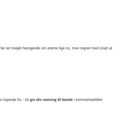
en. Har ret meget hængende om ørerne lige nu, men regner med snart at
en hujende fis - så
giv din mening til kende
i kommentarfeltet