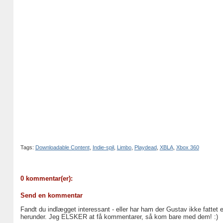
Tags:
Downloadable Content
,
Indie-spil
,
Limbo
,
Playdead
,
XBLA
,
Xbox 360
0 kommentar(er):
Send en kommentar
Fandt du indlægget interessant - eller har ham der Gustav ikke fattet 
herunder. Jeg ELSKER at få kommentarer, så kom bare med dem! :)