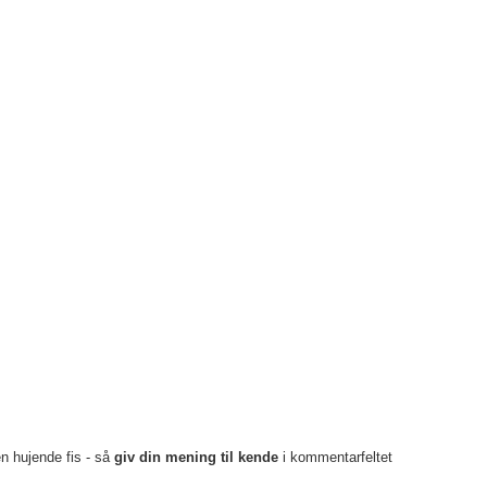
en hujende fis - så
giv din mening til kende
i kommentarfeltet