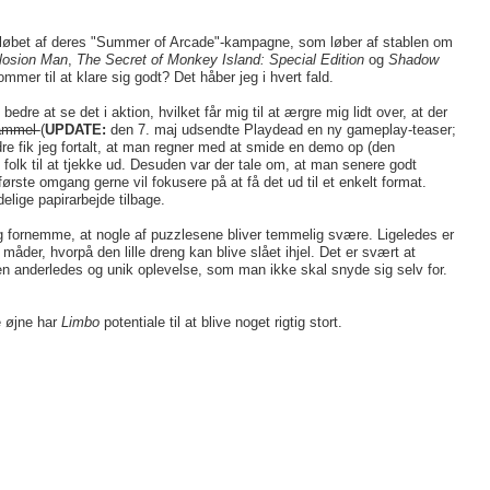
 i løbet af deres "Summer of Arcade"-kampagne, som løber af stablen om
losion Man
,
The Secret of Monkey Island: Special Edition
og
Shadow
mmer til at klare sig godt? Det håber jeg i hvert fald.
dre at se det i aktion, hvilket får mig til at ærgre mig lidt over, at der
 gammel
(
UPDATE:
den 7. maj udsendte Playdead en ny gameplay-teaser;
ndre fik jeg fortalt, at man regner med at smide en demo op (den
 folk til at tjekke ud. Desuden var der tale om, at man senere godt
ørste omgang gerne vil fokusere på at få det ud til et enkelt format.
delige papirarbejde tilbage.
eg fornemme, at nogle af puzzlesene bliver temmelig svære. Ligeledes er
 måder, hvorpå den lille dreng kan blive slået ihjel. Det er svært at
n anderledes og unik oplevelse, som man ikke skal snyde sig selv for.
e øjne har
Limbo
potentiale til at blive noget rigtig stort.