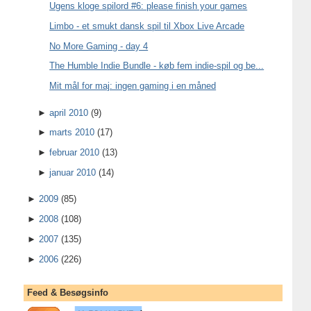
Ugens kloge spilord #6: please finish your games
Limbo - et smukt dansk spil til Xbox Live Arcade
No More Gaming - day 4
The Humble Indie Bundle - køb fem indie-spil og be...
Mit mål for maj: ingen gaming i en måned
►
april 2010
(9)
►
marts 2010
(17)
►
februar 2010
(13)
►
januar 2010
(14)
►
2009
(85)
►
2008
(108)
►
2007
(135)
►
2006
(226)
Feed & Besøgsinfo