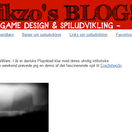
ogindlæg
Bøger om spiludvikling
Links om spiludvikling
Favoritsp
iiWare. I år er danske Playdead klar med deres utrolig stilistiske
te weekend prøvede jeg en demo af det fascinerende spil til
Cop3nhag3n