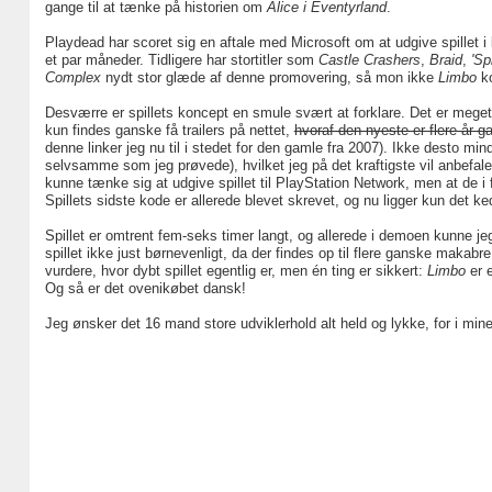
gange til at tænke på historien om
Alice i Eventyrland
.
Playdead har scoret sig en aftale med Microsoft om at udgive spillet
et par måneder. Tidligere har stortitler som
Castle Crashers
,
Braid
,
'Sp
Complex
nydt stor glæde af denne promovering, så mon ikke
Limbo
ko
Desværre er spillets koncept en smule svært at forklare. Det er meget be
kun findes ganske få trailers på nettet,
hvoraf den nyeste er flere år
denne linker jeg nu til i stedet for den gamle fra 2007). Ikke desto mi
selvsamme som jeg prøvede), hvilket jeg på det kraftigste vil anbefale
kunne tænke sig at udgive spillet til PlayStation Network, men at de i f
Spillets sidste kode er allerede blevet skrevet, og nu ligger kun det ke
Spillet er omtrent fem-seks timer langt, og allerede i demoen kunne j
spillet ikke just børnevenligt, da der findes op til flere ganske makabre
vurdere, hvor dybt spillet egentlig er, men én ting er sikkert:
Limbo
er e
Og så er det ovenikøbet dansk!
Jeg ønsker det 16 mand store udviklerhold alt held og lykke, for i min