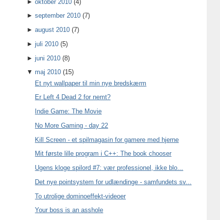
►
oktober 2010
(4)
►
september 2010
(7)
►
august 2010
(7)
►
juli 2010
(5)
►
juni 2010
(8)
▼
maj 2010
(15)
Et nyt wallpaper til min nye bredskærm
Er Left 4 Dead 2 for nemt?
Indie Game: The Movie
No More Gaming - day 22
Kill Screen - et spilmagasin for gamere med hjerne
Mit første lille program i C++: The book chooser
Ugens kloge spilord #7: vær professionel, ikke blo...
Det nye pointsystem for udlændinge - samfundets sv...
To utrolige dominoeffekt-videoer
Your boss is an asshole