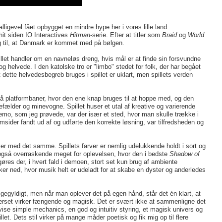
alligevel fået opbygget en mindre hype her i vores lille land.
 hit siden IO Interactives
Hitman
-serie. Efter at titler som
Braid
og
World
ig til, at Danmark er kommet med på bølgen.
illet handler om en navneløs dreng, hvis mål er at finde sin forsvundne
og helvede. I den katolske tro er "limbo" stedet for folk, der har begået
dette helvedesbegreb bruges i spillet er uklart, men spillets verden
på platformbaner, hvor den ene knap bruges til at hoppe med, og den
efælder og minevogne. Spillet huser et utal af kreative og varierende
e demo, som jeg prøvede, var der især et sted, hvor man skulle trække i
 omsider fandt ud af og udførte den korrekte løsning, var tilfredsheden og
ker med det samme. Spillets farver er nemlig udelukkende holdt i sort og
r også overraskende meget for oplevelsen, hvor den i bedste
Shadow of
k gøres der, i hvert fald i demoen, stort set kun brug af ambiente
er ned, hvor musik helt er udeladt for at skabe en dyster og anderledes
ligegyldigt, men når man oplever det på egen hånd, står det én klart, at
iverset virker fængende og magisk. Det er svært ikke at sammenligne det
se simple mechanics, en god og intuitiv styring, et magisk univers og
et. Dets stil virker på mange måder poetisk og fik mig op til flere