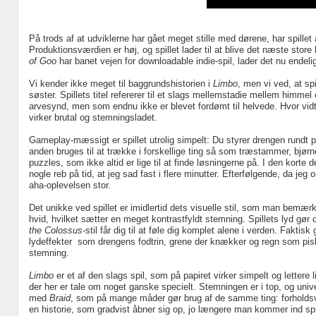
På trods af at udviklerne har gået meget stille med dørene, har spillet 
Produktionsværdien er høj, og spillet lader til at blive det næste store
of Goo
har banet vejen for downloadable indie-spil, lader det nu endel
Vi kender ikke meget til baggrundshistorien i
Limbo
, men vi ved, at sp
søster. Spillets titel refererer til et slags mellemstadie mellem himmel 
arvesynd, men som endnu ikke er blevet fordømt til helvede. Hvor vidt 
virker brutal og stemningsladet.
Gameplay-mæssigt er spillet utrolig simpelt: Du styrer drengen rundt 
anden bruges til at trække i forskellige ting så som træstammer, bjørn
puzzles, som ikke altid er lige til at finde løsningerne på. I den kort
nogle reb på tid, at jeg sad fast i flere minutter. Efterfølgende, da jeg
aha-oplevelsen stor.
Det unikke ved spillet er imidlertid dets visuelle stil, som man bemær
hvid, hvilket sætter en meget kontrastfyldt stemning. Spillets lyd gø
the Colossus
-stil får dig til at føle dig komplet alene i verden. Faktis
lydeffekter som drengens fodtrin, grene der knækker og regn som pisk
stemning.
Limbo
er et af den slags spil, som på papiret virker simpelt og lettere 
der her er tale om noget ganske specielt. Stemningen er i top, og un
med
Braid
, som på mange måder gør brug af de samme ting: forholdsvi
en historie, som gradvist åbner sig op, jo længere man kommer ind spill