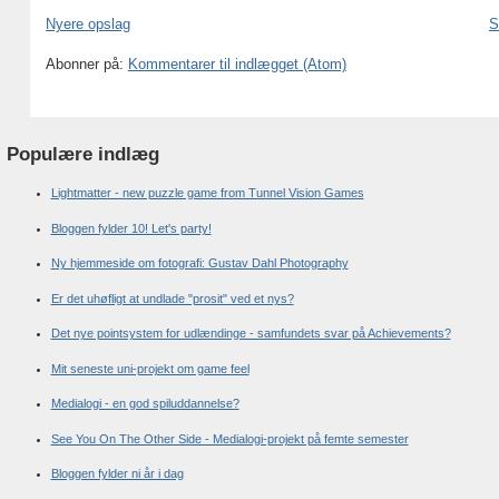
Nyere opslag
S
Abonner på:
Kommentarer til indlægget (Atom)
Populære indlæg
Lightmatter - new puzzle game from Tunnel Vision Games
Bloggen fylder 10! Let's party!
Ny hjemmeside om fotografi: Gustav Dahl Photography
Er det uhøfligt at undlade "prosit" ved et nys?
Det nye pointsystem for udlændinge - samfundets svar på Achievements?
Mit seneste uni-projekt om game feel
Medialogi - en god spiluddannelse?
See You On The Other Side - Medialogi-projekt på femte semester
Bloggen fylder ni år i dag