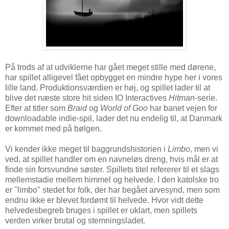
På trods af at udviklerne har gået meget stille med dørene,
har spillet alligevel fået opbygget en mindre hype her i vores
lille land. Produktionsværdien er høj, og spillet lader til at
blive det næste store hit siden IO Interactives
Hitman
-serie.
Efter at titler som
Braid
og
World of Goo
har banet vejen for
downloadable indie-spil, lader det nu endelig til, at Danmark
er kommet med på bølgen.
Vi kender ikke meget til baggrundshistorien i
Limbo
, men vi
ved, at spillet handler om en navneløs dreng, hvis mål er at
finde sin forsvundne søster. Spillets titel refererer til et slags
mellemstadie mellem himmel og helvede. I den katolske tro
er "limbo" stedet for folk, der har begået arvesynd, men som
endnu ikke er blevet fordømt til helvede. Hvor vidt dette
helvedesbegreb bruges i spillet er uklart, men spillets
verden virker brutal og stemningsladet.