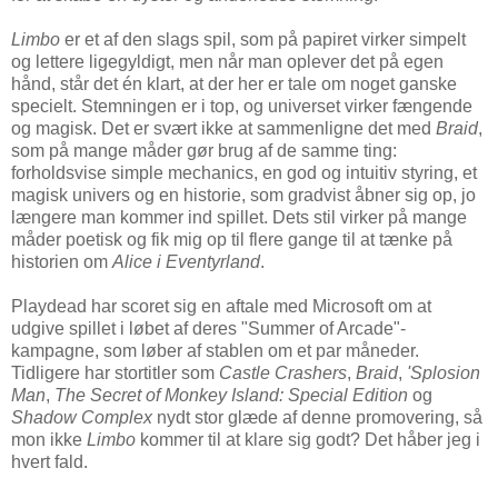
Limbo
er et af den slags spil, som på papiret virker simpelt
og lettere ligegyldigt, men når man oplever det på egen
hånd, står det én klart, at der her er tale om noget ganske
specielt. Stemningen er i top, og universet virker fængende
og magisk. Det er svært ikke at sammenligne det med
Braid
,
som på mange måder gør brug af de samme ting:
forholdsvise simple mechanics, en god og intuitiv styring, et
magisk univers og en historie, som gradvist åbner sig op, jo
længere man kommer ind spillet. Dets stil virker på mange
måder poetisk og fik mig op til flere gange til at tænke på
historien om
Alice i Eventyrland
.
Playdead har scoret sig en aftale med Microsoft om at
udgive spillet i løbet af deres "Summer of Arcade"-
kampagne, som løber af stablen om et par måneder.
Tidligere har stortitler som
Castle Crashers
,
Braid
,
'Splosion
Man
,
The Secret of Monkey Island: Special Edition
og
Shadow Complex
nydt stor glæde af denne promovering, så
mon ikke
Limbo
kommer til at klare sig godt? Det håber jeg i
hvert fald.