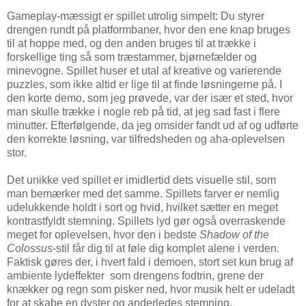
Gameplay-mæssigt er spillet utrolig simpelt: Du styrer
drengen rundt på platformbaner, hvor den ene knap bruges
til at hoppe med, og den anden bruges til at trække i
forskellige ting så som træstammer, bjørnefælder og
minevogne. Spillet huser et utal af kreative og varierende
puzzles, som ikke altid er lige til at finde løsningerne på. I
den korte demo, som jeg prøvede, var der især et sted, hvor
man skulle trække i nogle reb på tid, at jeg sad fast i flere
minutter. Efterfølgende, da jeg omsider fandt ud af og udførte
den korrekte løsning, var tilfredsheden og aha-oplevelsen
stor.
Det unikke ved spillet er imidlertid dets visuelle stil, som
man bemærker med det samme. Spillets farver er nemlig
udelukkende holdt i sort og hvid, hvilket sætter en meget
kontrastfyldt stemning. Spillets lyd gør også overraskende
meget for oplevelsen, hvor den i bedste
Shadow of the
Colossus
-stil får dig til at føle dig komplet alene i verden.
Faktisk gøres der, i hvert fald i demoen, stort set kun brug af
ambiente lydeffekter som drengens fodtrin, grene der
knækker og regn som pisker ned, hvor musik helt er udeladt
for at skabe en dyster og anderledes stemning.