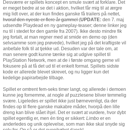
Desværre er spillets koncept en smule svært at forklare. Det
er meget bedre at se det i aktion, hvilket får mig til at ærgre
mig lidt over, at der kun findes ganske få trailers på nettet,
hvoraf den nyeste er flere år gammel
(
UPDATE:
den 7. maj
udsendte Playdead en ny gameplay-teaser; denne linker jeg
nu til i stedet for den gamle fra 2007). Ikke desto mindre fik
jeg fortalt, at man regner med at smide en demo op (den
selvsamme som jeg prøvede), hvilket jeg på det kraftigste vil
anbefale folk til at tjekke ud. Desuden var der tale om, at
man senere godt kunne tænke sig at udgive spillet til
PlayStation Network, men at de i første omgang gerne vil
fokusere på at få det ud til et enkelt format. Spillets sidste
kode er allerede blevet skrevet, og nu ligger kun det
kedelige papirarbejde tilbage.
Spillet er omtrent fem-seks timer langt, og allerede i demoen
kunne jeg fornemme, at nogle af puzzlesene bliver temmelig
svære. Ligeledes er spillet ikke just børnevenligt, da der
findes op til flere ganske makabre måder, hvorpå den lille
dreng kan blive slået ihjel. Det er svært at vurdere, hvor dybt
spillet egentlig er, men én ting er sikkert:
Limbo
er en
anderledes og unik oplevelse, som man ikke skal snyde sig
selv for. Og så er det ovenikøbet dansk!