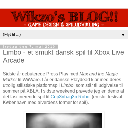
▼
fredag den 7. maj 2010
Limbo - et smukt dansk spil til Xbox Live
Arcade
Sidste år debuterede Press Play med
Max and the Magic
Marker
til WiiWare. I år er danske Playdead klar med deres
utrolig stilistiske platformspil
Limbo
, som står til udgivelse til
sommer på XBLA. I sidste weekend prøvede jeg en demo af
det fascinerende spil til
Cop3nhag3n Robot
(en stor festival i
København med alverdens former for spil).