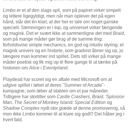
Limbo
er et af den slags spil, som på papiret virker simpelt
og lettere ligegyldigt, men når man oplever det på egen
hånd, står det én klart, at der her er tale om noget ganske
specielt. Stemningen er i top, og universet virker fængende
og magisk. Det er svært ikke at sammenligne det med
Braid
,
som på mange måder gør brug af de samme ting:
forholdsvise simple mechanics, en god og intuitiv styring, et
magisk univers og en historie, som gradvist åbner sig op, jo
længere man kommer ind spillet. Dets stil virker på mange
måder poetisk og fik mig op til flere gange til at tænke på
historien om
Alice i Eventyrland
.
Playdead har scoret sig en aftale med Microsoft om at
udgive spillet i løbet af deres "Summer of Arcade"-
kampagne, som løber af stablen om et par måneder.
Tidligere har stortitler som
Castle Crashers
,
Braid
,
'Splosion
Man
,
The Secret of Monkey Island: Special Edition
og
Shadow Complex
nydt stor glæde af denne promovering, så
mon ikke
Limbo
kommer til at klare sig godt? Det håber jeg i
hvert fald.