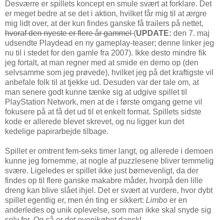
Desværre er spillets koncept en smule svært at forklare. Det
er meget bedre at se det i aktion, hvilket får mig til at ærgre
mig lidt over, at der kun findes ganske få trailers på nettet,
hvoraf den nyeste er flere år gammel
(
UPDATE:
den 7. maj
udsendte Playdead en ny gameplay-teaser; denne linker jeg
nu til i stedet for den gamle fra 2007). Ikke desto mindre fik
jeg fortalt, at man regner med at smide en demo op (den
selvsamme som jeg prøvede), hvilket jeg på det kraftigste vil
anbefale folk til at tjekke ud. Desuden var der tale om, at
man senere godt kunne tænke sig at udgive spillet til
PlayStation Network, men at de i første omgang gerne vil
fokusere på at få det ud til et enkelt format. Spillets sidste
kode er allerede blevet skrevet, og nu ligger kun det
kedelige papirarbejde tilbage.
Spillet er omtrent fem-seks timer langt, og allerede i demoen
kunne jeg fornemme, at nogle af puzzlesene bliver temmelig
svære. Ligeledes er spillet ikke just børnevenligt, da der
findes op til flere ganske makabre måder, hvorpå den lille
dreng kan blive slået ihjel. Det er svært at vurdere, hvor dybt
spillet egentlig er, men én ting er sikkert:
Limbo
er en
anderledes og unik oplevelse, som man ikke skal snyde sig
selv for. Og så er det ovenikøbet dansk!