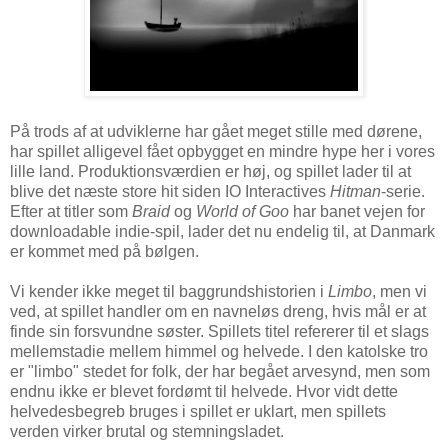
På trods af at udviklerne har gået meget stille med dørene,
har spillet alligevel fået opbygget en mindre hype her i vores
lille land. Produktionsværdien er høj, og spillet lader til at
blive det næste store hit siden IO Interactives
Hitman
-serie.
Efter at titler som
Braid
og
World of Goo
har banet vejen for
downloadable indie-spil, lader det nu endelig til, at Danmark
er kommet med på bølgen.
Vi kender ikke meget til baggrundshistorien i
Limbo
, men vi
ved, at spillet handler om en navneløs dreng, hvis mål er at
finde sin forsvundne søster. Spillets titel refererer til et slags
mellemstadie mellem himmel og helvede. I den katolske tro
er "limbo" stedet for folk, der har begået arvesynd, men som
endnu ikke er blevet fordømt til helvede. Hvor vidt dette
helvedesbegreb bruges i spillet er uklart, men spillets
verden virker brutal og stemningsladet.