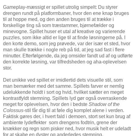
Gameplay-mæssigt er spillet utrolig simpelt: Du styrer
drengen rundt på platformbaner, hvor den ene knap bruges
til at hoppe med, og den anden bruges til at trække i
forskellige ting så som træstammer, bjørnefælder og
minevogne. Spillet huser et utal af kreative og varierende
puzzles, som ikke altid er lige til at finde løsningerne på. I
den korte demo, som jeg prøvede, var der især et sted, hvor
man skulle trække i nogle reb på tid, at jeg sad fast i flere
minutter. Efterfølgende, da jeg omsider fandt ud af og udførte
den korrekte løsning, var tilfredsheden og aha-oplevelsen
stor.
Det unikke ved spillet er imidlertid dets visuelle stil, som
man bemærker med det samme. Spillets farver er nemlig
udelukkende holdt i sort og hvid, hvilket sætter en meget
kontrastfyldt stemning. Spillets lyd gør også overraskende
meget for oplevelsen, hvor den i bedste
Shadow of the
Colossus
-stil får dig til at føle dig komplet alene i verden.
Faktisk gøres der, i hvert fald i demoen, stort set kun brug af
ambiente lydeffekter som drengens fodtrin, grene der
knækker og regn som pisker ned, hvor musik helt er udeladt
for at skabe en dyster og anderledes stemning.