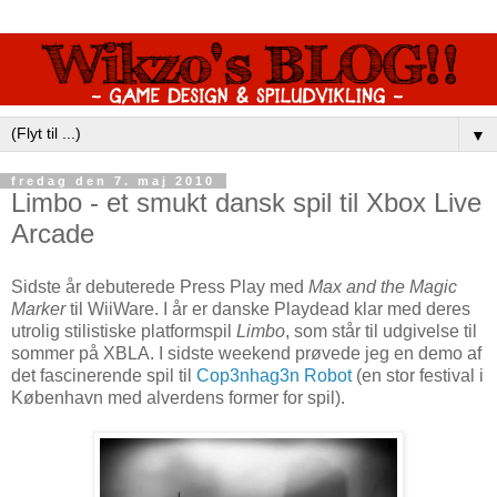
▼
fredag den 7. maj 2010
Limbo - et smukt dansk spil til Xbox Live
Arcade
Sidste år debuterede Press Play med
Max and the Magic
Marker
til WiiWare. I år er danske Playdead klar med deres
utrolig stilistiske platformspil
Limbo
, som står til udgivelse til
sommer på XBLA. I sidste weekend prøvede jeg en demo af
det fascinerende spil til
Cop3nhag3n Robot
(en stor festival i
København med alverdens former for spil).