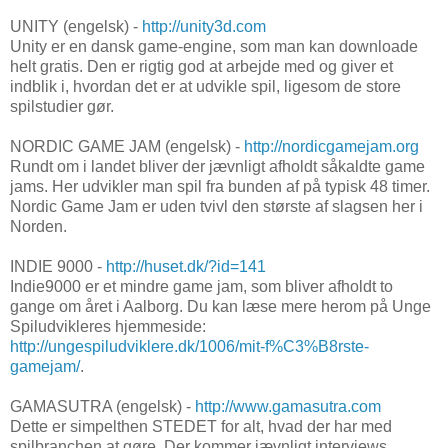
UNITY (engelsk) -
http://unity3d.com
Unity er en dansk game-engine, som man kan downloade
helt gratis. Den er rigtig god at arbejde med og giver et
indblik i, hvordan det er at udvikle spil, ligesom de store
spilstudier gør.
NORDIC GAME JAM (engelsk) -
http://nordicgamejam.org
Rundt om i landet bliver der jævnligt afholdt såkaldte game
jams. Her udvikler man spil fra bunden af på typisk 48 timer.
Nordic Game Jam er uden tvivl den største af slagsen her i
Norden.
INDIE 9000 -
http://huset.dk/?id=141
Indie9000 er et mindre game jam, som bliver afholdt to
gange om året i Aalborg. Du kan læse mere herom på Unge
Spiludvikleres hjemmeside:
http://ungespiludviklere.dk/1006/mit-f%C3%B8rste-
gamejam/
.
GAMASUTRA (engelsk) -
http://www.gamasutra.com
Dette er simpelthen STEDET for alt, hvad der har med
spilbranchen at gøre. Der kommer jævnligt interviews,