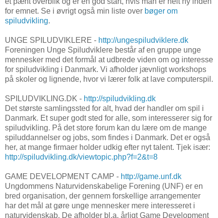
et pænt overblik og er en god start, hvis man er helt ny inden
for emnet. Se i øvrigt også min liste over
bøger om
spiludvikling
.
UNGE SPILUDVIKLERE -
http://ungespiludviklere.dk
Foreningen Unge Spiludviklere består af en gruppe unge
mennesker med det formål at udbrede viden om og interesse
for spiludvikling i Danmark. Vi afholder jævnligt workshops
på skoler og lignende, hvor vi lærer folk at lave computerspil.
SPILUDVIKLING.DK -
http://spiludvikling.dk
Det største samlingssted for alt, hvad der handler om spil i
Danmark. Et super godt sted for alle, som interesserer sig for
spiludvikling. På det store forum kan du lære om de mange
spiluddannelser og jobs, som findes i Danmark. Det er også
her, at mange firmaer holder udkig efter nyt talent. Tjek især:
http://spiludvikling.dk/viewtopic.php?f=2&t=8
GAME DEVELOPMENT CAMP -
http://game.unf.dk
Ungdommens Naturvidenskabelige Forening (UNF) er en
bred organisation, der gennem forskellige arrangementer
har det mål at gøre unge mennesker mere interesseret i
naturvidenskab. De afholder bl.a. årligt Game Development