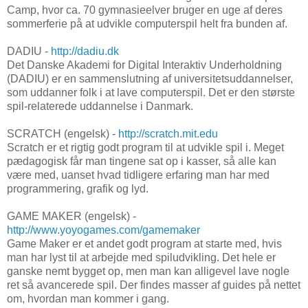
Camp, hvor ca. 70 gymnasieelver bruger en uge af deres
sommerferie på at udvikle computerspil helt fra bunden af.
DADIU -
http://dadiu.dk
Det Danske Akademi for Digital Interaktiv Underholdning
(DADIU) er en sammenslutning af universitetsuddannelser,
som uddanner folk i at lave computerspil. Det er den største
spil-relaterede uddannelse i Danmark.
SCRATCH (engelsk) -
http://scratch.mit.edu
Scratch er et rigtig godt program til at udvikle spil i. Meget
pædagogisk får man tingene sat op i kasser, så alle kan
være med, uanset hvad tidligere erfaring man har med
programmering, grafik og lyd.
GAME MAKER (engelsk) -
http://www.yoyogames.com/gamemaker
Game Maker er et andet godt program at starte med, hvis
man har lyst til at arbejde med spiludvikling. Det hele er
ganske nemt bygget op, men man kan alligevel lave nogle
ret så avancerede spil. Der findes masser af guides på nettet
om, hvordan man kommer i gang.