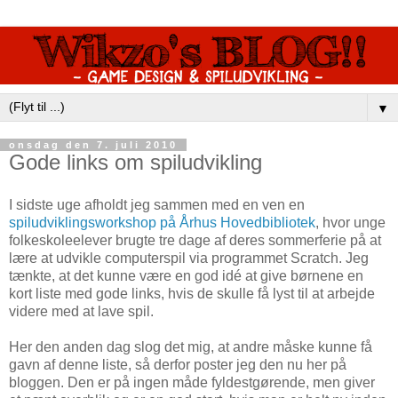
▼
onsdag den 7. juli 2010
Gode links om spiludvikling
I sidste uge afholdt jeg sammen med en ven en
spiludviklingsworkshop på Århus Hovedbibliotek
, hvor unge
folkeskoleelever brugte tre dage af deres sommerferie på at
lære at udvikle computerspil via programmet Scratch. Jeg
tænkte, at det kunne være en god idé at give børnene en
kort liste med gode links, hvis de skulle få lyst til at arbejde
videre med at lave spil.
Her den anden dag slog det mig, at andre måske kunne få
gavn af denne liste, så derfor poster jeg den nu her på
bloggen. Den er på ingen måde fyldestgørende, men giver