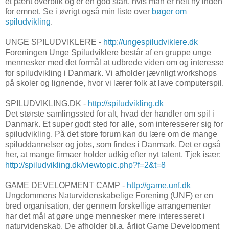
et pænt overblik og er en god start, hvis man er helt ny inden
for emnet. Se i øvrigt også min liste over
bøger om
spiludvikling
.
UNGE SPILUDVIKLERE -
http://ungespiludviklere.dk
Foreningen Unge Spiludviklere består af en gruppe unge
mennesker med det formål at udbrede viden om og interesse
for spiludvikling i Danmark. Vi afholder jævnligt workshops
på skoler og lignende, hvor vi lærer folk at lave computerspil.
SPILUDVIKLING.DK -
http://spiludvikling.dk
Det største samlingssted for alt, hvad der handler om spil i
Danmark. Et super godt sted for alle, som interesserer sig for
spiludvikling. På det store forum kan du lære om de mange
spiluddannelser og jobs, som findes i Danmark. Det er også
her, at mange firmaer holder udkig efter nyt talent. Tjek især:
http://spiludvikling.dk/viewtopic.php?f=2&t=8
GAME DEVELOPMENT CAMP -
http://game.unf.dk
Ungdommens Naturvidenskabelige Forening (UNF) er en
bred organisation, der gennem forskellige arrangementer
har det mål at gøre unge mennesker mere interesseret i
naturvidenskab. De afholder bl.a. årligt Game Development