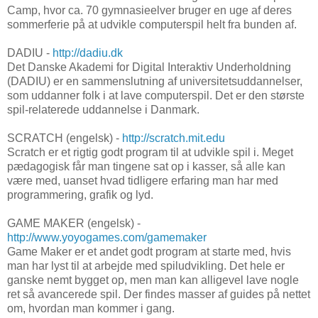
Camp, hvor ca. 70 gymnasieelver bruger en uge af deres
sommerferie på at udvikle computerspil helt fra bunden af.
DADIU -
http://dadiu.dk
Det Danske Akademi for Digital Interaktiv Underholdning
(DADIU) er en sammenslutning af universitetsuddannelser,
som uddanner folk i at lave computerspil. Det er den største
spil-relaterede uddannelse i Danmark.
SCRATCH (engelsk) -
http://scratch.mit.edu
Scratch er et rigtig godt program til at udvikle spil i. Meget
pædagogisk får man tingene sat op i kasser, så alle kan
være med, uanset hvad tidligere erfaring man har med
programmering, grafik og lyd.
GAME MAKER (engelsk) -
http://www.yoyogames.com/gamemaker
Game Maker er et andet godt program at starte med, hvis
man har lyst til at arbejde med spiludvikling. Det hele er
ganske nemt bygget op, men man kan alligevel lave nogle
ret så avancerede spil. Der findes masser af guides på nettet
om, hvordan man kommer i gang.