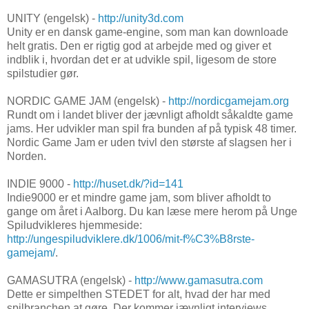
UNITY (engelsk) -
http://unity3d.com
Unity er en dansk game-engine, som man kan downloade
helt gratis. Den er rigtig god at arbejde med og giver et
indblik i, hvordan det er at udvikle spil, ligesom de store
spilstudier gør.
NORDIC GAME JAM (engelsk) -
http://nordicgamejam.org
Rundt om i landet bliver der jævnligt afholdt såkaldte game
jams. Her udvikler man spil fra bunden af på typisk 48 timer.
Nordic Game Jam er uden tvivl den største af slagsen her i
Norden.
INDIE 9000 -
http://huset.dk/?id=141
Indie9000 er et mindre game jam, som bliver afholdt to
gange om året i Aalborg. Du kan læse mere herom på Unge
Spiludvikleres hjemmeside:
http://ungespiludviklere.dk/1006/mit-f%C3%B8rste-
gamejam/
.
GAMASUTRA (engelsk) -
http://www.gamasutra.com
Dette er simpelthen STEDET for alt, hvad der har med
spilbranchen at gøre. Der kommer jævnligt interviews,