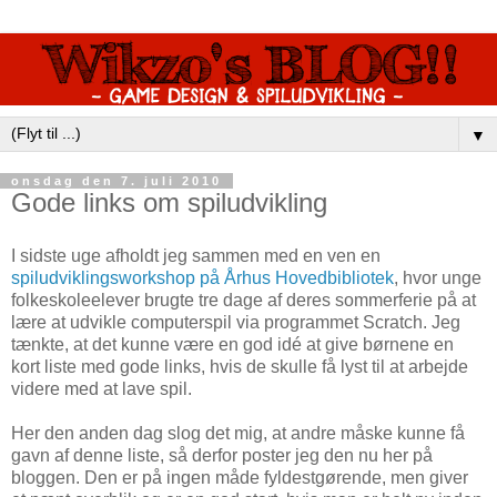
▼
onsdag den 7. juli 2010
Gode links om spiludvikling
I sidste uge afholdt jeg sammen med en ven en
spiludviklingsworkshop på Århus Hovedbibliotek
, hvor unge
folkeskoleelever brugte tre dage af deres sommerferie på at
lære at udvikle computerspil via programmet Scratch. Jeg
tænkte, at det kunne være en god idé at give børnene en
kort liste med gode links, hvis de skulle få lyst til at arbejde
videre med at lave spil.
Her den anden dag slog det mig, at andre måske kunne få
gavn af denne liste, så derfor poster jeg den nu her på
bloggen. Den er på ingen måde fyldestgørende, men giver