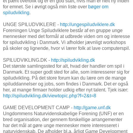
et pænt overblik og er en god start, hvis man er helt ny inden
for emnet. Se i øvrigt også min liste over
bøger om
spiludvikling
.
UNGE SPILUDVIKLERE -
http://ungespiludviklere.dk
Foreningen Unge Spiludviklere består af en gruppe unge
mennesker med det formål at udbrede viden om og interesse
for spiludvikling i Danmark. Vi afholder jævnligt workshops
på skoler og lignende, hvor vi lærer folk at lave computerspil.
SPILUDVIKLING.DK -
http://spiludvikling.dk
Det største samlingssted for alt, hvad der handler om spil i
Danmark. Et super godt sted for alle, som interesserer sig for
spiludvikling. På det store forum kan du lære om de mange
spiluddannelser og jobs, som findes i Danmark. Det er også
her, at mange firmaer holder udkig efter nyt talent. Tjek især:
http://spiludvikling.dk/viewtopic.php?f=2&t=8
GAME DEVELOPMENT CAMP -
http://game.unf.dk
Ungdommens Naturvidenskabelige Forening (UNF) er en
bred organisation, der gennem forskellige arrangementer
har det mål at gøre unge mennesker mere interesseret i
naturvidenskab. De afholder bl.a. årligt Game Development