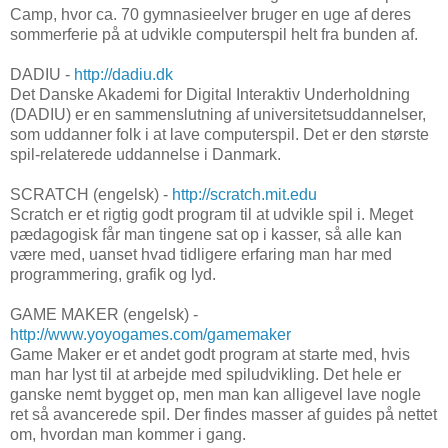
Camp, hvor ca. 70 gymnasieelver bruger en uge af deres
sommerferie på at udvikle computerspil helt fra bunden af.
DADIU -
http://dadiu.dk
Det Danske Akademi for Digital Interaktiv Underholdning
(DADIU) er en sammenslutning af universitetsuddannelser,
som uddanner folk i at lave computerspil. Det er den største
spil-relaterede uddannelse i Danmark.
SCRATCH (engelsk) -
http://scratch.mit.edu
Scratch er et rigtig godt program til at udvikle spil i. Meget
pædagogisk får man tingene sat op i kasser, så alle kan
være med, uanset hvad tidligere erfaring man har med
programmering, grafik og lyd.
GAME MAKER (engelsk) -
http://www.yoyogames.com/gamemaker
Game Maker er et andet godt program at starte med, hvis
man har lyst til at arbejde med spiludvikling. Det hele er
ganske nemt bygget op, men man kan alligevel lave nogle
ret så avancerede spil. Der findes masser af guides på nettet
om, hvordan man kommer i gang.