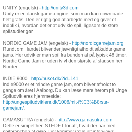
UNITY (engelsk) -
http://unity3d.com
Unity er en dansk game-engine, som man kan downloade
helt gratis. Den er rigtig god at arbejde med og giver et
indblik i, hvordan det er at udvikle spil, ligesom de store
spilstudier gør.
NORDIC GAME JAM (engelsk) -
http://nordicgamejam.org
Rundt om i landet bliver der jævnligt afholdt såkaldte game
jams. Her udvikler man spil fra bunden af på typisk 48 timer.
Nordic Game Jam er uden tvivl den største af slagsen her i
Norden.
INDIE 9000 -
http://huset.dk/?id=141
Indie9000 er et mindre game jam, som bliver afholdt to
gange om året i Aalborg. Du kan læse mere herom på Unge
Spiludvikleres hjemmeside:
http://ungespiludviklere.dk/1006/mit-f%C3%B8rste-
gamejam/
.
GAMASUTRA (engelsk) -
http://www.gamasutra.com
Dette er simpelthen STEDET for alt, hvad der har med
spilbranchen at gøre. Der kommer jævnligt interviews,