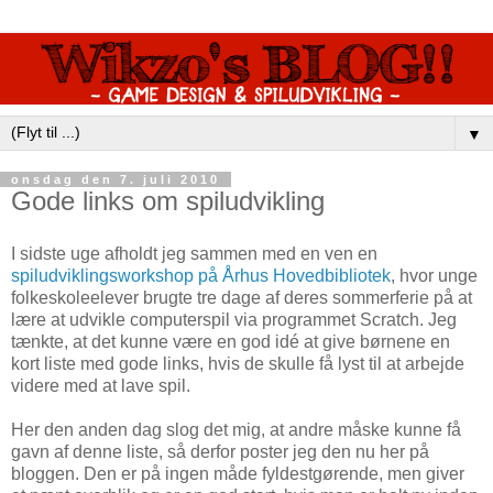
▼
onsdag den 7. juli 2010
Gode links om spiludvikling
I sidste uge afholdt jeg sammen med en ven en
spiludviklingsworkshop på Århus Hovedbibliotek
, hvor unge
folkeskoleelever brugte tre dage af deres sommerferie på at
lære at udvikle computerspil via programmet Scratch. Jeg
tænkte, at det kunne være en god idé at give børnene en
kort liste med gode links, hvis de skulle få lyst til at arbejde
videre med at lave spil.
Her den anden dag slog det mig, at andre måske kunne få
gavn af denne liste, så derfor poster jeg den nu her på
bloggen. Den er på ingen måde fyldestgørende, men giver