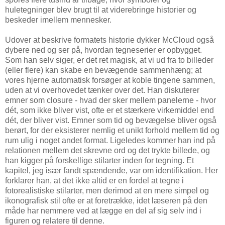
huletegninger blev brugt til at viderebringe historier og
beskeder imellem mennesker.
Udover at beskrive formatets historie dykker McCloud også
dybere ned og ser på, hvordan tegneserier er opbygget.
Som han selv siger, er det ret magisk, at vi ud fra to billeder
(eller flere) kan skabe en bevægende sammenhæng; at
vores hjerne automatisk forsøger at koble tingene sammen,
uden at vi overhovedet tænker over det. Han diskuterer
emner som closure - hvad der sker mellem panelerne - hvor
dét, som ikke bliver vist, ofte er et stærkere virkemiddel end
dét, der bliver vist. Emner som tid og bevægelse bliver også
berørt, for der eksisterer nemlig et unikt forhold mellem tid og
rum ulig i noget andet format. Ligeledes kommer han ind på
relationen mellem det skrevne ord og det trykte billede, og
han kigger på forskellige stilarter inden for tegning. Et
kapitel, jeg især fandt spændende, var om identifikation. Her
forklarer han, at det ikke altid er en fordel at tegne i
fotorealistiske stilarter, men derimod at en mere simpel og
ikonografisk stil ofte er at foretrække, idet læseren på den
måde har nemmere ved at lægge en del af sig selv ind i
figuren og relatere til denne.