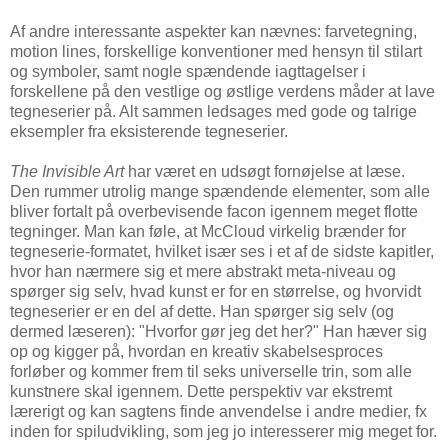
Af andre interessante aspekter kan nævnes: farvetegning,
motion lines, forskellige konventioner med hensyn til stilart
og symboler, samt nogle spændende iagttagelser i
forskellene på den vestlige og østlige verdens måder at lave
tegneserier på. Alt sammen ledsages med gode og talrige
eksempler fra eksisterende tegneserier.
The Invisible Art
har været en udsøgt fornøjelse at læse.
Den rummer utrolig mange spændende elementer, som alle
bliver fortalt på overbevisende facon igennem meget flotte
tegninger. Man kan føle, at McCloud virkelig brænder for
tegneserie-formatet, hvilket især ses i et af de sidste kapitler,
hvor han nærmere sig et mere abstrakt meta-niveau og
spørger sig selv, hvad kunst er for en størrelse, og hvorvidt
tegneserier er en del af dette. Han spørger sig selv (og
dermed læseren): "Hvorfor gør jeg det her?" Han hæver sig
op og kigger på, hvordan en kreativ skabelsesproces
forløber og kommer frem til seks universelle trin, som alle
kunstnere skal igennem. Dette perspektiv var ekstremt
lærerigt og kan sagtens finde anvendelse i andre medier, fx
inden for spiludvikling, som jeg jo interesserer mig meget for.