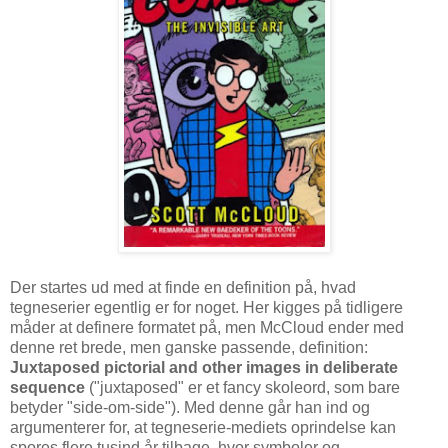
Der startes ud med at finde en definition på, hvad
tegneserier egentlig er for noget. Her kigges på tidligere
måder at definere formatet på, men McCloud ender med
denne ret brede, men ganske passende, definition:
Juxtaposed pictorial and other images in deliberate
sequence
("juxtaposed" er et fancy skoleord, som bare
betyder "side-om-side"). Med denne går han ind og
argumenterer for, at tegneserie-mediets oprindelse kan
spores flere tusind år tilbage, hvor symboler og