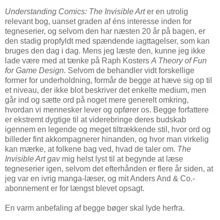
Understanding Comics: The Invisible Art
er en utrolig
relevant bog, uanset graden af éns interesse inden for
tegneserier, og selvom den har næsten 20 år på bagen, er
den stadig propfyldt med spændende iagttagelser, som kan
bruges den dag i dag. Mens jeg læste den, kunne jeg ikke
lade være med at tænke på Raph Kosters
A Theory of Fun
for Game Design
. Selvom de behandler vidt forskellige
former for underholdning, formår de begge at hæve sig op til
et niveau, der ikke blot beskriver det enkelte medium, men
går ind og sætte ord på noget mere generelt omkring,
hvordan vi mennesker lever og opfører os. Begge forfattere
er ekstremt dygtige til at viderebringe deres budskab
igennem en legende og meget tiltrækkende stil, hvor ord og
billeder fint akkompagnerer hinanden, og hvor man virkelig
kan mærke, at folkene bag ved, hvad de taler om.
The
Invisible Art gav
mig helst lyst til at begynde at læse
tegneserier igen, selvom det efterhånden er flere år siden, at
jeg var en ivrig manga-læser, og mit Anders And & Co.-
abonnement er for længst blevet opsagt.
En varm anbefaling af begge bøger skal lyde herfra.