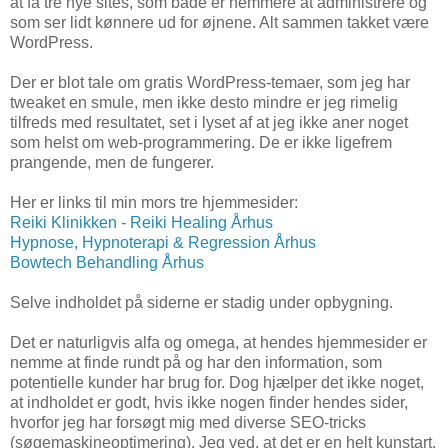
at få tre nye sites, som både er nemmere at administrere og
som ser lidt kønnere ud for øjnene. Alt sammen takket være
WordPress.
Der er blot tale om gratis WordPress-temaer, som jeg har
tweaket en smule, men ikke desto mindre er jeg rimelig
tilfreds med resultatet, set i lyset af at jeg ikke aner noget
som helst om web-programmering. De er ikke ligefrem
prangende, men de fungerer.
Her er links til min mors tre hjemmesider:
Reiki Klinikken - Reiki Healing Århus
Hypnose, Hypnoterapi & Regression Århus
Bowtech Behandling Århus
Selve indholdet på siderne er stadig under opbygning.
Det er naturligvis alfa og omega, at hendes hjemmesider er
nemme at finde rundt på og har den information, som
potentielle kunder har brug for. Dog hjælper det ikke noget,
at indholdet er godt, hvis ikke nogen finder hendes sider,
hvorfor jeg har forsøgt mig med diverse SEO-tricks
(søgemaskineoptimering). Jeg ved, at det er en helt kunstart,