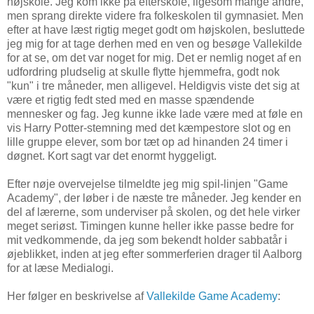
højskole. Jeg kom ikke på efterskole, ligesom mange andre,
men sprang direkte videre fra folkeskolen til gymnasiet. Men
efter at have læst rigtig meget godt om højskolen, besluttede
jeg mig for at tage derhen med en ven og besøge Vallekilde
for at se, om det var noget for mig. Det er nemlig noget af en
udfordring pludselig at skulle flytte hjemmefra, godt nok
"kun" i tre måneder, men alligevel. Heldigvis viste det sig at
være et rigtig fedt sted med en masse spændende
mennesker og fag. Jeg kunne ikke lade være med at føle en
vis Harry Potter-stemning med det kæmpestore slot og en
lille gruppe elever, som bor tæt op ad hinanden 24 timer i
døgnet. Kort sagt var det enormt hyggeligt.
Efter nøje overvejelse tilmeldte jeg mig spil-linjen "Game
Academy", der løber i de næste tre måneder. Jeg kender en
del af lærerne, som underviser på skolen, og det hele virker
meget seriøst. Timingen kunne heller ikke passe bedre for
mit vedkommende, da jeg som bekendt holder sabbatår i
øjeblikket, inden at jeg efter sommerferien drager til Aalborg
for at læse Medialogi.
Her følger en beskrivelse af
Vallekilde Game Academy
: