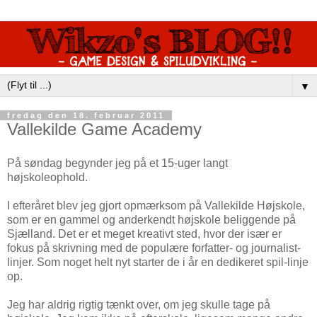
▼
fredag den 18. februar 2011
Vallekilde Game Academy
På søndag begynder jeg på et 15-uger langt
højskoleophold.
I efteråret blev jeg gjort opmærksom på Vallekilde Højskole,
som er en gammel og anderkendt højskole beliggende på
Sjælland. Det er et meget kreativt sted, hvor der især er
fokus på skrivning med de populære forfatter- og journalist-
linjer. Som noget helt nyt starter de i år en dedikeret spil-linje
op.
Jeg har aldrig rigtig tænkt over, om jeg skulle tage på