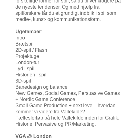
forskellige former for spil, så du bliver klogere på
de nyeste tendenser. Og med hjælp fra
spilforskere får du et grundigt indblik i spil som
medie-, kunst- og kommunikationsform.
Ugetemaer:
Intro
Brætspil
2D-spil / Flash
Projektuge
London-tur
Lyd i spil
Historien i spil
3D-spil
Banedesign og balance
New Games, Social Games, Persuasive Games
+ Nordic Game Conference
Small Game Production + next level - hvordan
kommer vi videre fra Vallekilde?
Fællesforløb på hele Vallekilde inden for Grafik,
Historie, Pervasive og PR/Marketing.
VGA @ London