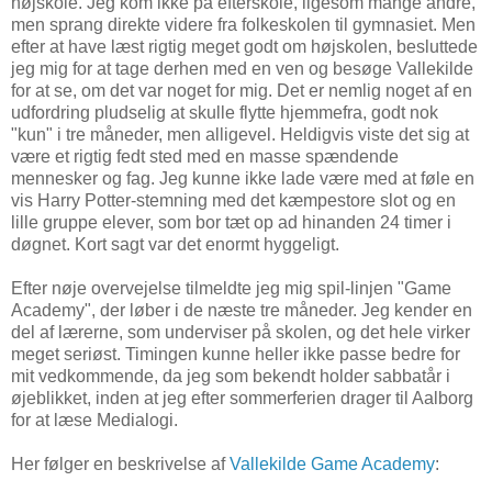
højskole. Jeg kom ikke på efterskole, ligesom mange andre,
men sprang direkte videre fra folkeskolen til gymnasiet. Men
efter at have læst rigtig meget godt om højskolen, besluttede
jeg mig for at tage derhen med en ven og besøge Vallekilde
for at se, om det var noget for mig. Det er nemlig noget af en
udfordring pludselig at skulle flytte hjemmefra, godt nok
"kun" i tre måneder, men alligevel. Heldigvis viste det sig at
være et rigtig fedt sted med en masse spændende
mennesker og fag. Jeg kunne ikke lade være med at føle en
vis Harry Potter-stemning med det kæmpestore slot og en
lille gruppe elever, som bor tæt op ad hinanden 24 timer i
døgnet. Kort sagt var det enormt hyggeligt.
Efter nøje overvejelse tilmeldte jeg mig spil-linjen "Game
Academy", der løber i de næste tre måneder. Jeg kender en
del af lærerne, som underviser på skolen, og det hele virker
meget seriøst. Timingen kunne heller ikke passe bedre for
mit vedkommende, da jeg som bekendt holder sabbatår i
øjeblikket, inden at jeg efter sommerferien drager til Aalborg
for at læse Medialogi.
Her følger en beskrivelse af
Vallekilde Game Academy
: