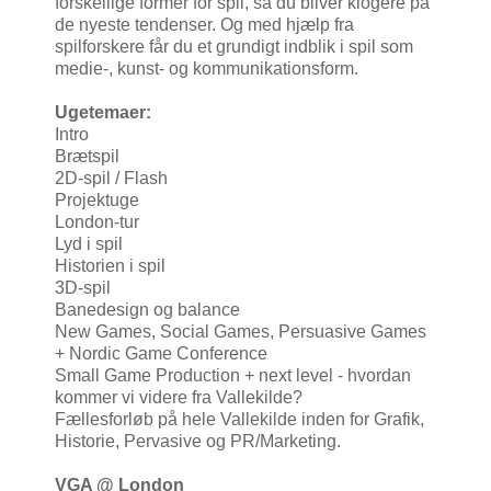
forskellige former for spil, så du bliver klogere på
de nyeste tendenser. Og med hjælp fra
spilforskere får du et grundigt indblik i spil som
medie-, kunst- og kommunikationsform.
Ugetemaer:
Intro
Brætspil
2D-spil / Flash
Projektuge
London-tur
Lyd i spil
Historien i spil
3D-spil
Banedesign og balance
New Games, Social Games, Persuasive Games
+ Nordic Game Conference
Small Game Production + next level - hvordan
kommer vi videre fra Vallekilde?
Fællesforløb på hele Vallekilde inden for Grafik,
Historie, Pervasive og PR/Marketing.
VGA @ London