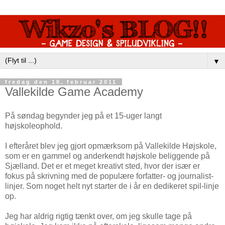
▼
fredag den 18. februar 2011
Vallekilde Game Academy
På søndag begynder jeg på et 15-uger langt
højskoleophold.
I efteråret blev jeg gjort opmærksom på Vallekilde Højskole,
som er en gammel og anderkendt højskole beliggende på
Sjælland. Det er et meget kreativt sted, hvor der især er
fokus på skrivning med de populære forfatter- og journalist-
linjer. Som noget helt nyt starter de i år en dedikeret spil-linje
op.
Jeg har aldrig rigtig tænkt over, om jeg skulle tage på