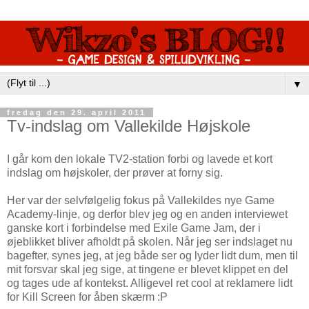
▼
fredag den 29. april 2011
Tv-indslag om Vallekilde Højskole
I går kom den lokale TV2-station forbi og lavede et kort
indslag om højskoler, der prøver at forny sig.
Her var der selvfølgelig fokus på Vallekildes nye Game
Academy-linje, og derfor blev jeg og en anden interviewet
ganske kort i forbindelse med Exile Game Jam, der i
øjeblikket bliver afholdt på skolen. Når jeg ser indslaget nu
bagefter, synes jeg, at jeg både ser og lyder lidt dum, men til
mit forsvar skal jeg sige, at tingene er blevet klippet en del
og tages ude af kontekst. Alligevel ret cool at reklamere lidt
for Kill Screen for åben skærm :P