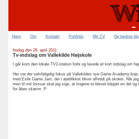
Hjem
Om
Kontakt
Portfolio
Mit CV
De bedste bl
fredag den 29. april 2011
Tv-indslag om Vallekilde Højskole
I går kom den lokale TV2-station forbi og lavede et kort indslag om højs
Her var der selvfølgelig fokus på Vallekildes nye Game Academy-linje, 
med Exile Game Jam, der i øjeblikket bliver afholdt på skolen. Når jeg 
men til mit forsvar skal jeg sige, at tingene er blevet klippet en del og 
for åben skærm :P