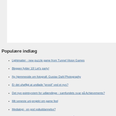
Populære indlæg
Lightmatter - new puzzle game from Tunnel Vision Games
Bloggen fylder 10! Let's party!
Ny hjemmeside om fotografi: Gustav Dahl Photography
Er det uhøfligt at undlade "prosit" ved et nys?
Det nye pointsystem for udlændinge - samfundets svar på Achievements?
Mit seneste uni-projekt om game feel
Medialogi - en god spiluddannelse?