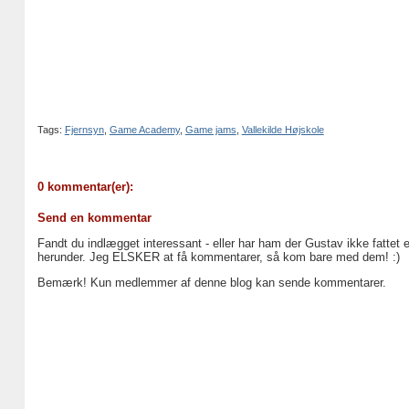
Tags:
Fjernsyn
,
Game Academy
,
Game jams
,
Vallekilde Højskole
0 kommentar(er):
Send en kommentar
Fandt du indlægget interessant - eller har ham der Gustav ikke fattet 
herunder. Jeg ELSKER at få kommentarer, så kom bare med dem! :)
Bemærk! Kun medlemmer af denne blog kan sende kommentarer.