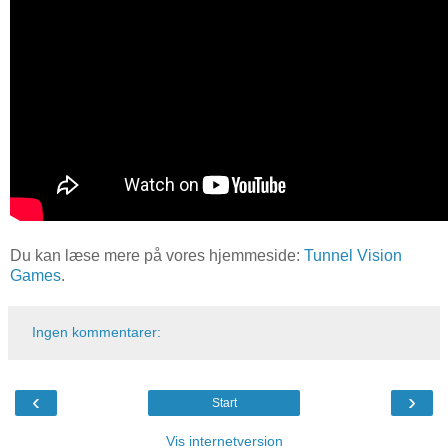
Du kan læse mere på vores hjemmeside:
Tunnel Vision
Games
.
Ingen kommentarer:
‹
›
Start
Vis internetversion