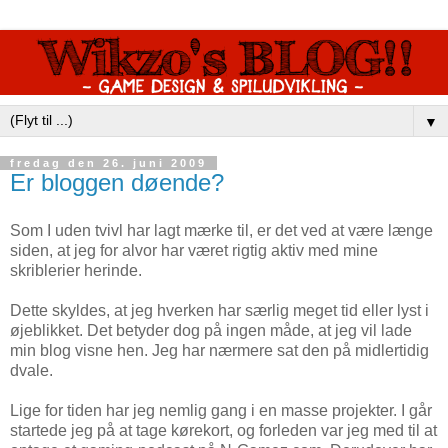
▼
fredag den 26. juni 2009
Er bloggen døende?
Som I uden tvivl har lagt mærke til, er det ved at være længe
siden, at jeg for alvor har været rigtig aktiv med mine
skriblerier herinde.
Dette skyldes, at jeg hverken har særlig meget tid eller lyst i
øjeblikket. Det betyder dog på ingen måde, at jeg vil lade
min blog visne hen. Jeg har nærmere sat den på midlertidig
dvale.
Lige for tiden har jeg nemlig gang i en masse projekter. I går
startede jeg på at tage kørekort, og forleden var jeg med til at