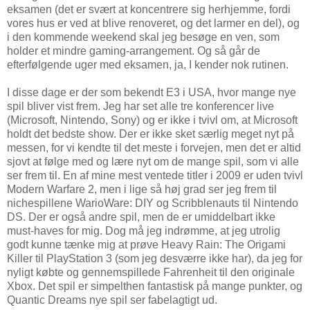
eksamen (det er svært at koncentrere sig herhjemme, fordi
vores hus er ved at blive renoveret, og det larmer en del), og
i den kommende weekend skal jeg besøge en ven, som
holder et mindre gaming-arrangement. Og så går de
efterfølgende uger med eksamen, ja, I kender nok rutinen.
I disse dage er der som bekendt E3 i USA, hvor mange nye
spil bliver vist frem. Jeg har set alle tre konferencer live
(Microsoft, Nintendo, Sony) og er ikke i tvivl om, at Microsoft
holdt det bedste show. Der er ikke sket særlig meget nyt på
messen, for vi kendte til det meste i forvejen, men det er altid
sjovt at følge med og lære nyt om de mange spil, som vi alle
ser frem til. En af mine mest ventede titler i 2009 er uden tvivl
Modern Warfare 2, men i lige så høj grad ser jeg frem til
nichespillene WarioWare: DIY og Scribblenauts til Nintendo
DS. Der er også andre spil, men de er umiddelbart ikke
must-haves for mig. Dog må jeg indrømme, at jeg utrolig
godt kunne tænke mig at prøve Heavy Rain: The Origami
Killer til PlayStation 3 (som jeg desværre ikke har), da jeg for
nyligt købte og gennemspillede Fahrenheit til den originale
Xbox. Det spil er simpelthen fantastisk på mange punkter, og
Quantic Dreams nye spil ser fabelagtigt ud.