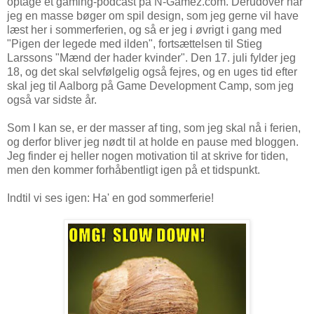
optage et gaming-podcast på N-Gamez.com. Derudover har
jeg en masse bøger om spil design, som jeg gerne vil have
læst her i sommerferien, og så er jeg i øvrigt i gang med
"Pigen der legede med ilden", fortsættelsen til Stieg
Larssons "Mænd der hader kvinder". Den 17. juli fylder jeg
18, og det skal selvfølgelig også fejres, og en uges tid efter
skal jeg til Aalborg på Game Development Camp, som jeg
også var sidste år.
Som I kan se, er der masser af ting, som jeg skal nå i ferien,
og derfor bliver jeg nødt til at holde en pause med bloggen.
Jeg finder ej heller nogen motivation til at skrive for tiden,
men den kommer forhåbentligt igen på et tidspunkt.
Indtil vi ses igen: Ha' en god sommerferie!